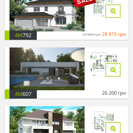
28 815
грн
4M
792
33 900
грн
26 200
грн
4M
607