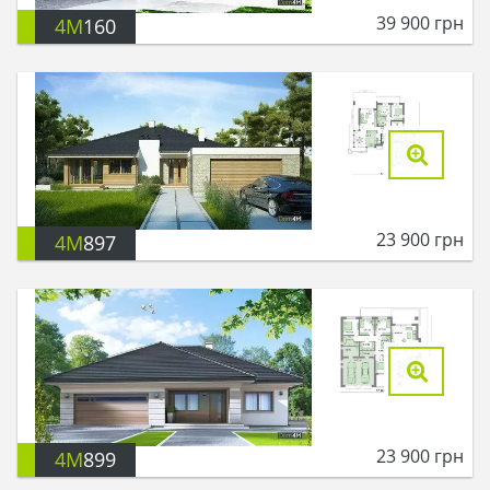
39 900
грн
4M
160
23 900
грн
4M
897
23 900
грн
4M
899