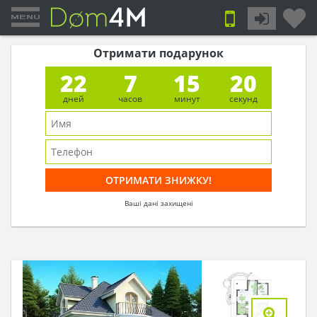
Отримати подарунок
22
7
15
19
дней
часов
минут
секунд
Ваші дані захищені