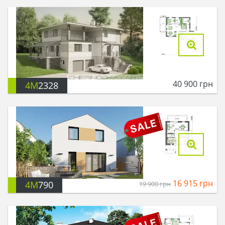
40 900
грн
4M
2328
16 915
грн
4M
790
19 900
грн