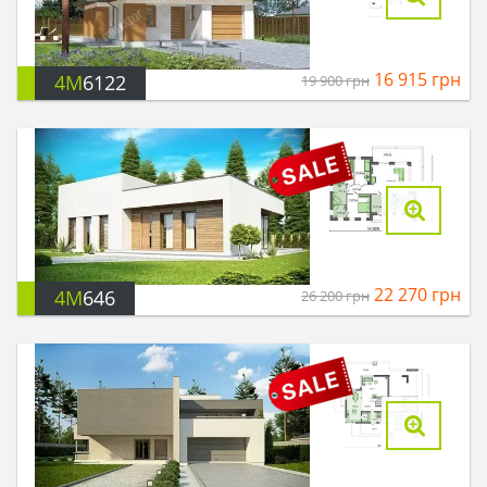
16 915
грн
4M
6122
19 900
грн
22 270
грн
4M
646
26 200
грн