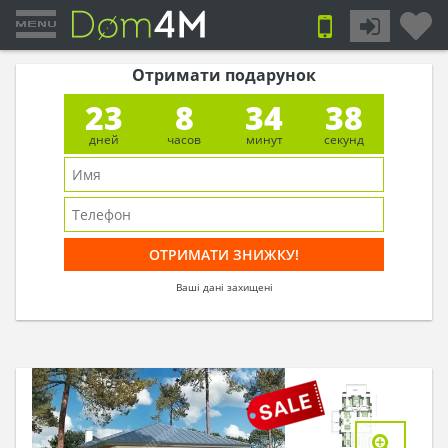
Отримати подарунок
23
8
34
37
дней
часов
минут
секунд
Ваші дані захищені