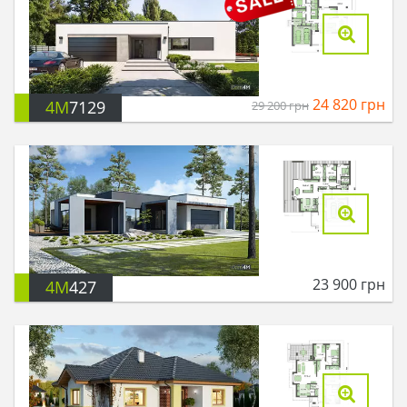
24 820
грн
4M
7129
29 200
грн
23 900
грн
4M
427