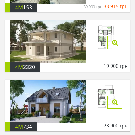
33 915
грн
4M
153
39 900
грн
19 900
грн
4M
2320
23 900
грн
4M
734