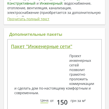
Конструктивный
и
Инженерный:
водоснабжение,
отопление, вентиляция, канализация,
электроснабжение (приобретается за дополнительную
плату) + Пояснительная записка.
Прочитать полный текст
1. Архитектурный раздел:
Общие данные по проекту
Дополнительные пакеты
План координационных осей
Поэтажные кладочные планы
Пакет "Инженерные сети"
Поэтажные маркировочные планы с
экспликацией помещений
Проект
План кровли
инженерных
Разрезы и состав конструкций
сетей
Фасады с ведомостью внешних отделок
позволит
Элементы проемов – спецификация
грамотно
Ведомость перемычек – сечения и
проложить
спецификация
коммуникации
Экспликация полов
и сделать дом по-настоящему комфортным и
Объемы основных строительных материалов
современным.
Архитектурные узлы в конструкциях
2. Конструктивный раздел:
150
Цена
: от
грн за м²
Общие данные по проекту