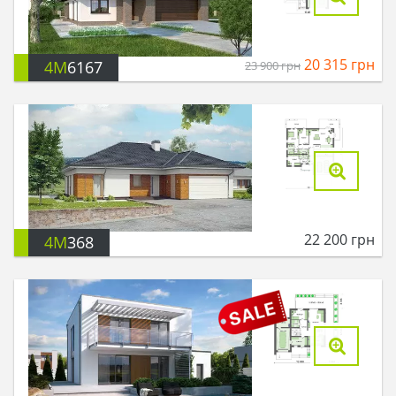
20 315
грн
4M
6167
23 900
грн
22 200
грн
4M
368