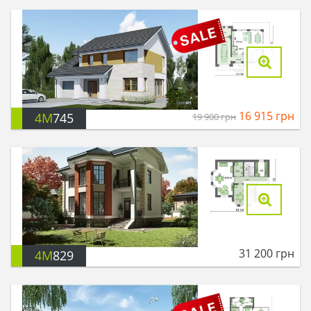
16 915
грн
4M
745
19 900
грн
31 200
грн
4M
829