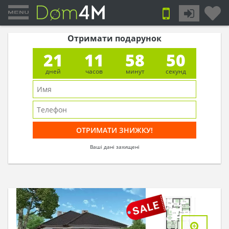
Отримати подарунок
21
11
58
49
дней
часов
минут
секунд
Ваші дані захищені