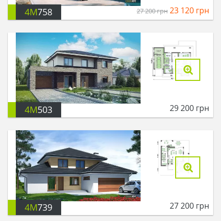
23 120
грн
4M
758
27 200
грн
29 200
грн
4M
503
27 200
грн
4M
739