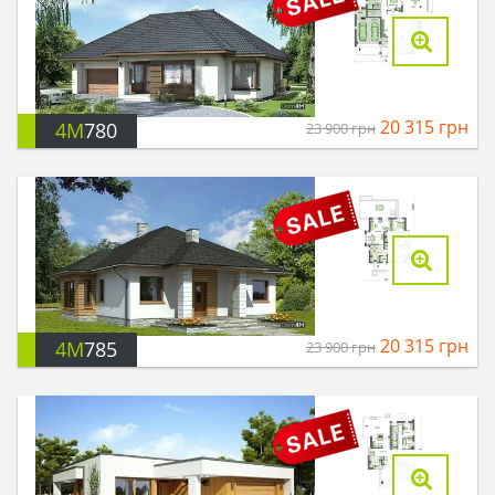
20 315
грн
4M
780
23 900
грн
20 315
грн
4M
785
23 900
грн