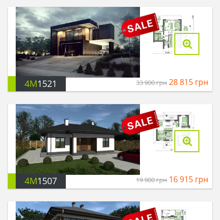
28 815
грн
4M
1521
33 900
грн
16 915
грн
4M
1507
19 900
грн