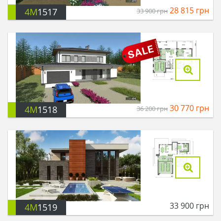
28 815
грн
4M
1517
33 900
грн
30 770
грн
4M
1518
36 200
грн
33 900
грн
4M
1519