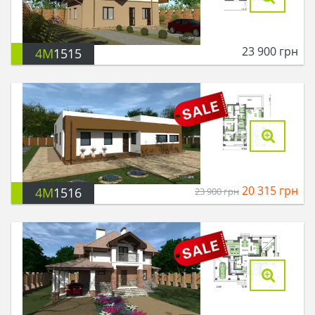
23 900
грн
4M
1515
20 315
грн
4M
1516
23 900
грн