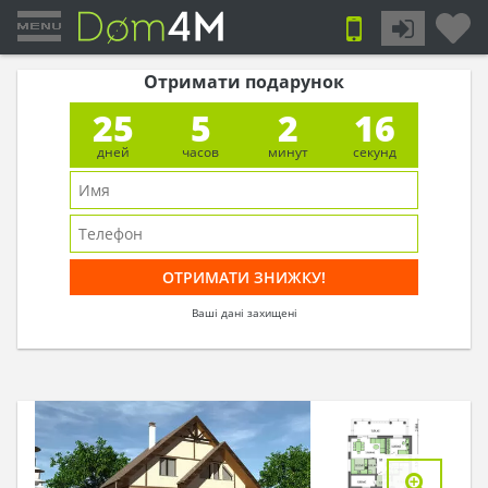
Отримати подарунок
25
5
2
16
дней
часов
минут
секунд
Ваші дані захищені