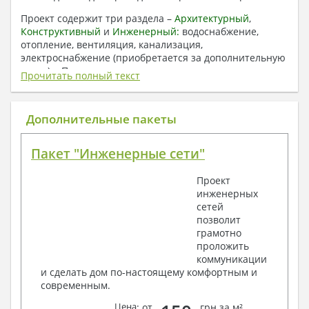
Проект содержит три раздела –
Архитектурный
,
Конструктивный
и
Инженерный:
водоснабжение,
отопление, вентиляция, канализация,
электроснабжение (приобретается за дополнительную
плату) + Пояснительная записка.
Прочитать полный текст
1. Архитектурный раздел:
Общие данные по проекту
Дополнительные пакеты
План координационных осей
Поэтажные кладочные планы
Пакет "Инженерные сети"
Поэтажные маркировочные планы с
экспликацией помещений
Проект
План кровли
инженерных
Разрезы и состав конструкций
сетей
Фасады с ведомостью внешних отделок
позволит
Элементы проемов – спецификация
грамотно
Ведомость перемычек – сечения и
проложить
спецификация
коммуникации
Экспликация полов
и сделать дом по-настоящему комфортным и
Объемы основных строительных материалов
современным.
Архитектурные узлы в конструкциях
2. Конструктивный раздел:
Цена
: от
грн за м²