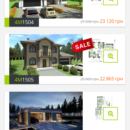
23 120
грн
4M
1504
27 200
грн
22 865
грн
4M
1505
26 900
грн