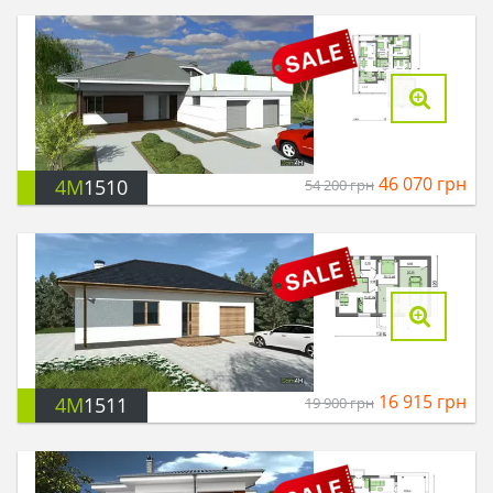
46 070
грн
4M
1510
54 200
грн
16 915
грн
4M
1511
19 900
грн