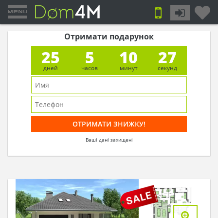
Отримати подарунок
25
5
10
26
дней
часов
минут
секунд
Ваші дані захищені