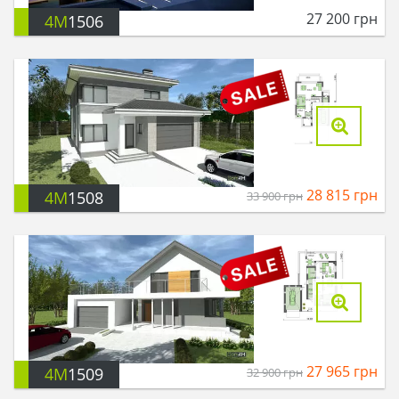
27 200
грн
4M
1506
28 815
грн
4M
1508
33 900
грн
27 965
грн
4M
1509
32 900
грн