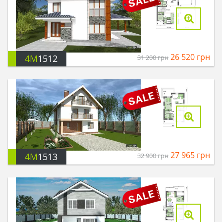
26 520
грн
4M
1512
31 200
грн
27 965
грн
4M
1513
32 900
грн