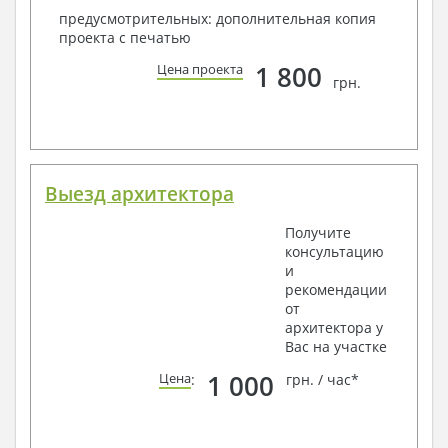
предусмотрительных: дополнительная копия
проекта с печатью
1 800
Цена проекта
грн.
Выезд архитектора
Получите
консультацию
и
рекомендации
от
архитектора у
Вас на участке
1 000
Цена
:
грн. / час*