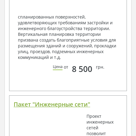
спецификация
Экспликация полов
Объемы основных строительных материалов
спланированных поверхностей,
Архитектурные узлы в конструкциях
удовлетворяющих требованиям застройки и
2. Конструктивный раздел:
инженерного благоустройства территории.
Вертикальная планировка территории
Общие данные по проекту
призвана создать благоприятные условия для
Схемы расположения и расчеты фундаментов
размещения зданий и сооружений, прокладки
Элементы каркаса – схемы расположения
улиц, проездов, подземных инженерных
Схема расположения перекрытий
коммуникаций и т.д.
Опоры перекрытия на стены или Узлы
армирования
8 500
Цена
от
грн.
Элементы кровли – схемы расположения
Чертежи отдельных элементов, узлы
крепления, сечения
Ведомости расхода стали и бетона
3. Инженерный раздел (приобретается по желанию
за дополнительную плату):
Пакет "Инженерные сети"
Водоснабжение и канализация
Проект
инженерных
Условные обозначения с общими данными
сетей
Поэтажная система водоснабжения и
позволит
канализации