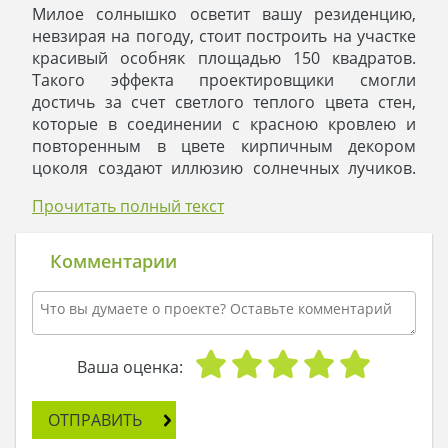
Милое солнышко осветит вашу резиденцию,
невзирая на погоду, стоит построить на участке
красивый особняк площадью 150 квадратов.
Такого эффекта проектировщики смогли
достичь за счет светлого теплого цвета стен,
которые в соединении с красною кровлею и
повторенным в цвете кирпичным декором
цоколя создают иллюзию солнечных лучиков.
Все в этом строении дышит чистотою и
Прочитать полный текст
искренностью. Атмосферу поддерживают
открытые большие окна, рвущиеся ввысь
колонны, элементы украшений, выполненные в
Комментарии
едином светлом колере.
На фоне такого добродушного строения любая
растительность смотрится мило и словно кисть
художника раскрашивает жилье красками
пейзажей.
Ваша оценка:
С виду небольшое здание разворачивается
вместительными внутренними покоями. Все
ОТПРАВИТЬ
помещения изолированы и не мешают друг