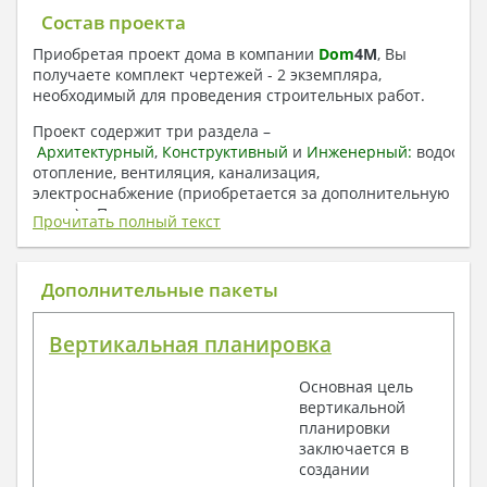
Состав проекта
Приобретая проект дома в компании
Dom
4
M
, Вы
получаете комплект чертежей - 2 экземпляра,
необходимый для проведения строительных работ.
Проект содержит три раздела –
Архитектурный
,
Конструктивный
и
Инженерный:
водоснаб
отопление, вентиляция, канализация,
электроснабжение (приобретается за дополнительную
плату) + Пояснительная записка.
Прочитать полный текст
1. Архитектурный раздел:
Общие данные по проекту
Дополнительные пакеты
План координационных осей
Поэтажные кладочные планы
Вертикальная планировка
Поэтажные маркировочные планы с
экспликацией помещений
Основная цель
План кровли
вертикальной
Разрезы и состав конструкций
планировки
Фасады с ведомостью внешних отделок
заключается в
Элементы проемов – спецификация
создании
Ведомость перемычек – сечения и