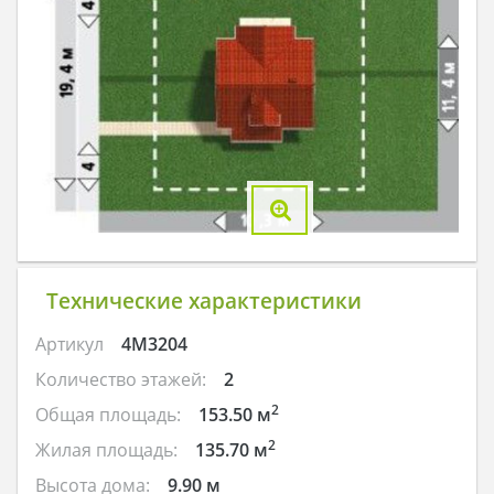
Технические характеристики
Артикул
4M3204
Количество этажей:
2
2
Общая площадь:
153.50 м
2
Жилая площадь:
135.70 м
Высота дома:
9.90 м