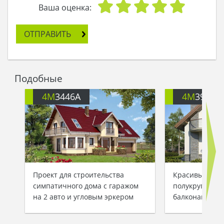
Ваша оценка:
ОТПРАВИТЬ
Подобные
4M
3446A
4M
391
Проект для строительства
Красивый дву
симпатичного дома с гаражом
полукруглыми
на 2 авто и угловым эркером
балконами