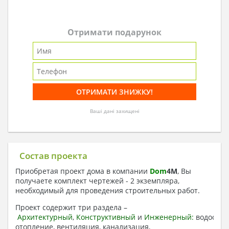
Отримати подарунок
Ваші дані захищені
Состав проекта
Приобретая проект дома в компании
Dom
4
M
, Вы
получаете комплект чертежей - 2 экземпляра,
необходимый для проведения строительных работ.
Проект содержит три раздела –
Архитектурный
,
Конструктивный
и
Инженерный:
водоснаб
отопление, вентиляция, канализация,