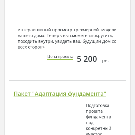
Мы можем вносить любые изменения в проект по
Вашему пожеланию и адаптировать его с учетом
конкретных геолого-топографических и климатических
условий, за дополнительную плату.
интерактивный просмотр трехмерной модели
вашего дома. Теперь вы сможете «покрутить,
Получить профессиональную консультацию у
походить внутри, увидеть ваш будущий Дом со
наших специалистов, Вы можете любым
всех сторон»
способом связи: закажите обратный звонок,
по viber, e-mail, телефон -
наши контакты
.
5 200
Цена проекта
грн.
Всегда рады Вам помочь!
Пакет "Адаптация фундамента"
Подготовка
проекта
фундамента
под
конкретный
участок