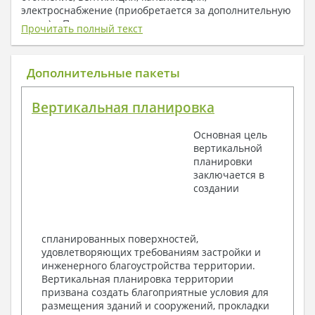
электроснабжение (приобретается за дополнительную
плату) + Пояснительная записка.
Прочитать полный текст
1. Архитектурный раздел:
Общие данные по проекту
Дополнительные пакеты
План координационных осей
Поэтажные кладочные планы
Вертикальная планировка
Поэтажные маркировочные планы с
экспликацией помещений
Основная цель
План кровли
вертикальной
Разрезы и состав конструкций
планировки
Фасады с ведомостью внешних отделок
заключается в
Элементы проемов – спецификация
создании
Ведомость перемычек – сечения и
спецификация
Экспликация полов
Объемы основных строительных материалов
спланированных поверхностей,
Архитектурные узлы в конструкциях
удовлетворяющих требованиям застройки и
2. Конструктивный раздел:
инженерного благоустройства территории.
Вертикальная планировка территории
Общие данные по проекту
призвана создать благоприятные условия для
Схемы расположения и расчеты фундаментов
размещения зданий и сооружений, прокладки
Элементы каркаса – схемы расположения