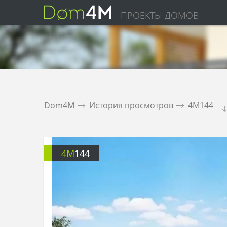
ПРОЕКТЫ ДОМОВ
Dom4M
.
История просмотров
.
4M144
.
4M
144