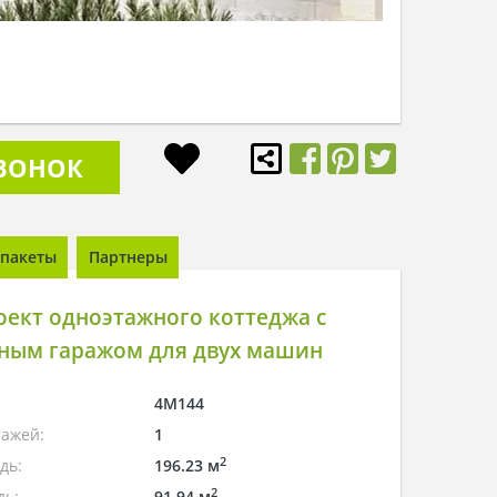
ЗВОНОК
пакеты
Партнеры
ект одноэтажного коттеджа с
ным гаражом для двух машин
4M144
тажей:
1
2
дь:
196.23 м
2
дь:
91.94 м