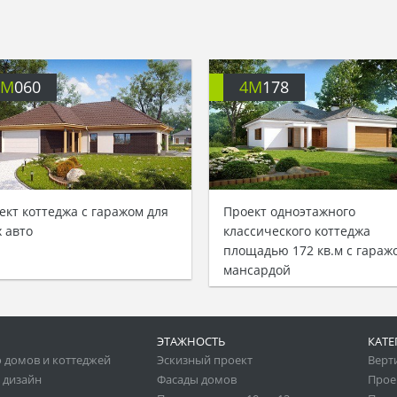
4M
060
4M
178
ект коттеджа с гаражом для
Проект одноэтажного
х авто
классического коттеджа
площадью 172 кв.м с гараж
мансардой
ЭТАЖНОСТЬ
КАТЕ
 домов и коттеджей
Эскизный проект
Верт
 дизайн
Фасады домов
Прое