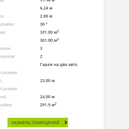
6.24 м
а:
2.80 м
кровли:
30 °
2
ши:
331.00 м
3
301.00 м
пален:
3
нузлов:
2
Гараж на два авто
 размер
):
23.00 м
 размер
а):
24.00 м
2
ройки:
291.9 м
РАЗМЕРЫ ПОМЕЩЕНИЙ