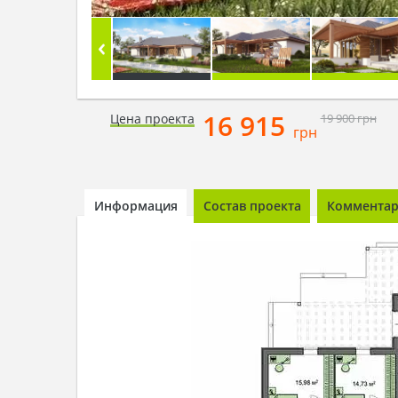
16 915
Цена проекта
19 900
грн
грн
Информация
Состав проекта
Комментари