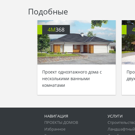
Подобные
4M
368
Проект одноэтажного дома с
Про
несколькими ванными
дву
комнатами
НАВИГАЦИЯ
УСЛУГИ
ПРОЕКТЫ ДОМОВ
Строительство
Избранное
Ландшафтный