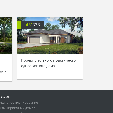
4M
338
Проект стильного практичного
одноэтажного дома
ом и
ГОРИИ
икальное планирование
кты кирпичных домов