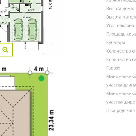
Высота дома:
Высота потолк
Угол наклона 
Площадь кры
Кубатура:
Количество с
Количество са
Гараж:
Минимальный
участка(длина
Минимальный
участка(ширин
Площадь заст