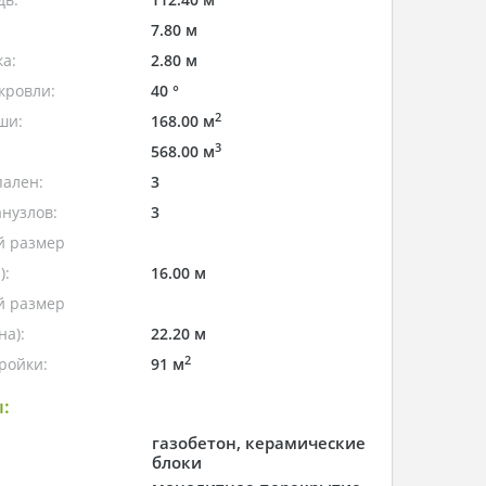
7.80 м
а:
2.80 м
кровли:
40 °
2
ши:
168.00 м
3
568.00 м
пален:
3
нузлов:
3
 размер
):
16.00 м
 размер
а):
22.20 м
2
ройки:
91 м
:
газобетон, керамические
блоки