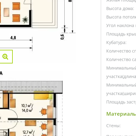
Высота дома:
Высота потолк
Угол наклона 
Площадь кры
Кубатура:
Количество с
Количество са
Минимальный
участка(длина
Минимальный
участка(ширин
Площадь заст
Материалы
Стены: