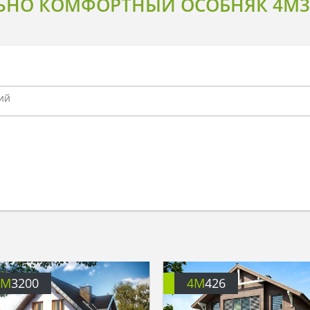
НО КОМФОРТНЫЙ ОСОБНЯК 4M3
4M
3200
4M
426