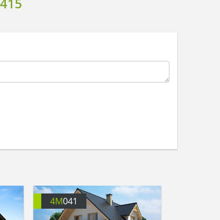
415
4M
041