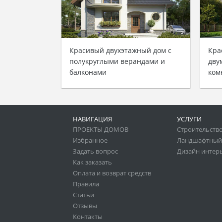
Красивый двухэтажный дом с
Кра
полукруглыми верандами и
дву
балконами
ком
НАВИГАЦИЯ
УСЛУГИ
ПРОЕКТЫ ДОМОВ
Строительство
Избранное
Ландшафтный
Задать вопрос
Дизайн интер
Как заказать
Оплата и возврат средств
Правила
Статьи
Отзывы
Контакты