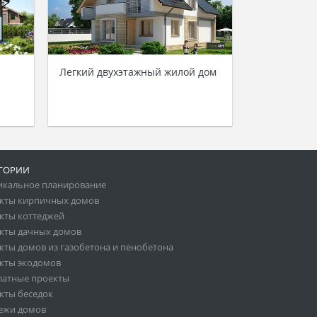
Легкий двухэтажный жилой дом
ГОРИИ
икальное планирование
кты кирпичных домов
кты коттеджей
кты дачных домов
кты домов из газобетона и пенобетона
кты экодомов
латные проекты
кты беседок
ежи домов