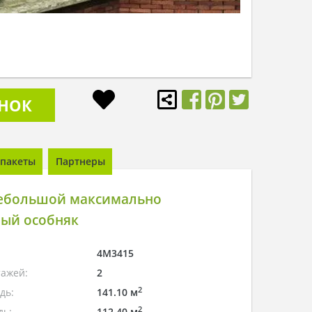
ОНОК
пакеты
Партнеры
ебольшой максимально
ый особняк
4M3415
тажей:
2
2
дь:
141.10 м
2
дь:
112.40 м