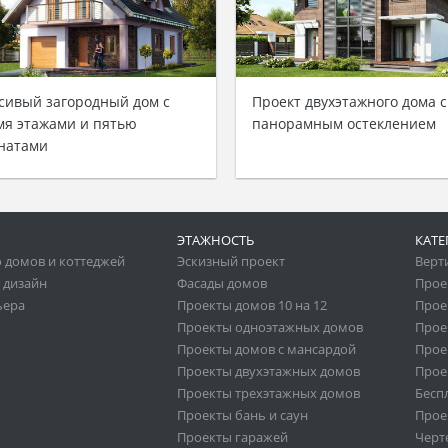
сивый загородный дом с
Проект двухэтажного дома с
мя этажами и пятью
панорамным остеклением
натами
ЭТАЖНОСТЬ
КАТЕ
 домов и коттеджей
Эскизный проект
Верт
 дизайн
Фасады домов
Прое
ьера
Проекты домов 10 на 12
Прое
Проекты одноэтажных домов
Прое
Проекты домов с мансардой
Прое
Проекты двухэтажных домов
Прое
Проекты трехэтажных домов
Бесп
Проекты бань и саун
Прое
Проекты гаражей
Черт