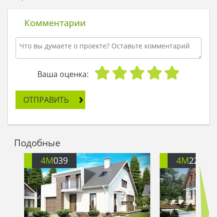
Участок у нас узкий, но это даже преимущество:
тем интереснее получится дом!
Комментарии
Винтик выслушал друга и ответил:
- Да запросто! В такой дом мы поместим три
спальни, гостиную с кухней, кабинет на первом
этаже, еще и встроенный гараж добавим.
- Кабинет – вещь нужная! Особенно на первом
Ваша оценка:
этаже. Пришли к тебе гости, ты их за стол усадил,
накормил, беседой развлек, а сам быстренько
ОТПРАВИТЬ
под шумок в кабинет – шмыг! И потихоньку
чертежами занимаешься, - сказал Шпунтик.
- И фасад нужно сделать эстетичный: можно,
например, камнем светлым облицевать. И
Подобные
практично, и стильно.
Друзья взяли огромный ватман, карандаши,
4M
039
4M
220
включили настольную лампу и принялись
чертить проект. Линия за линией, на бумаге
появлялся, оживал большой дом, который
скоро станет настоящим, жилым и уютным.