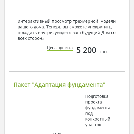
Мы можем вносить любые изменения в проект по
Вашему пожеланию и адаптировать его с учетом
конкретных геолого-топографических и климатических
условий, за дополнительную плату.
интерактивный просмотр трехмерной модели
вашего дома. Теперь вы сможете «покрутить,
Получить профессиональную консультацию у
походить внутри, увидеть ваш будущий Дом со
наших специалистов, Вы можете любым
всех сторон»
способом связи: закажите обратный звонок,
по viber, e-mail, телефон -
наши контакты
.
5 200
Цена проекта
грн.
Всегда рады Вам помочь!
Пакет "Адаптация фундамента"
Подготовка
проекта
фундамента
под
конкретный
участок