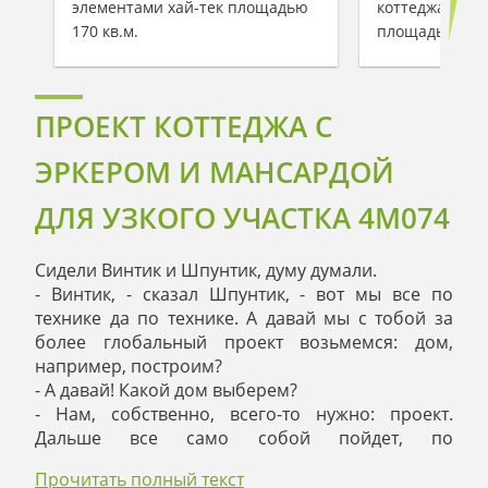
элементами хай-тек площадью
коттеджа с ма
170 кв.м.
площадью 149 
ПРОЕКТ КОТТЕДЖА С
ЭРКЕРОМ И МАНСАРДОЙ
ДЛЯ УЗКОГО УЧАСТКА 4M074
Сидели Винтик и Шпунтик, думу думали.
- Винтик, - сказал Шпунтик, - вот мы все по
технике да по технике. А давай мы с тобой за
более глобальный проект возьмемся: дом,
например, построим?
- А давай! Какой дом выберем?
- Нам, собственно, всего-то нужно: проект.
Дальше все само собой пойдет, по
намеченному плану. Предлагаю построить
Прочитать полный текст
двухэтажный коттедж с эркером и мансардой.