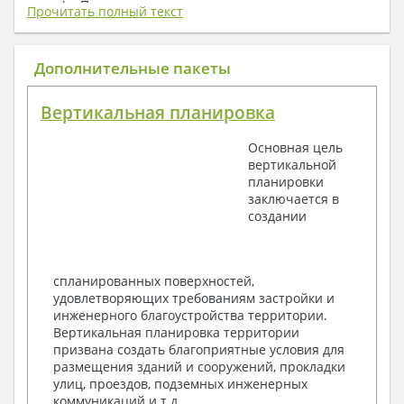
плату) + Пояснительная записка.
Прочитать полный текст
1. Архитектурный раздел:
Общие данные по проекту
Дополнительные пакеты
План координационных осей
Поэтажные кладочные планы
Вертикальная планировка
Поэтажные маркировочные планы с
экспликацией помещений
Основная цель
План кровли
вертикальной
Разрезы и состав конструкций
планировки
Фасады с ведомостью внешних отделок
заключается в
Элементы проемов – спецификация
создании
Ведомость перемычек – сечения и
спецификация
Экспликация полов
Объемы основных строительных материалов
спланированных поверхностей,
Архитектурные узлы в конструкциях
удовлетворяющих требованиям застройки и
2. Конструктивный раздел:
инженерного благоустройства территории.
Вертикальная планировка территории
Общие данные по проекту
призвана создать благоприятные условия для
Схемы расположения и расчеты фундаментов
размещения зданий и сооружений, прокладки
Элементы каркаса – схемы расположения
улиц, проездов, подземных инженерных
Схема расположения перекрытий
коммуникаций и т.д.