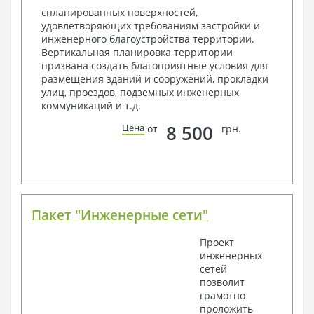
Объемы основных строительных материалов
спланированных поверхностей,
Архитектурные узлы в конструкциях
удовлетворяющих требованиям застройки и
2. Конструктивный раздел:
инженерного благоустройства территории.
Вертикальная планировка территории
Общие данные по проекту
призвана создать благоприятные условия для
Схемы расположения и расчеты фундаментов
размещения зданий и сооружений, прокладки
Элементы каркаса – схемы расположения
улиц, проездов, подземных инженерных
Схема расположения перекрытий
коммуникаций и т.д.
Опоры перекрытия на стены или Узлы
армирования
8 500
Цена
от
грн.
Элементы кровли – схемы расположения
Чертежи отдельных элементов, узлы
крепления, сечения
Ведомости расхода стали и бетона
3. Инженерный раздел (приобретается по желанию
за дополнительную плату):
Пакет "Инженерные сети"
Водоснабжение и канализация
Проект
инженерных
Условные обозначения с общими данными
сетей
Поэтажная система водоснабжения и
позволит
канализации
грамотно
Аксонометрическая схема водоснабжения и
проложить
канализации