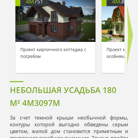
4M
751
4M
3097
Проект кирпичного коттеджа с
Проект красив
погребом
особняка с пл
НЕБОЛЬШАЯ УСАДЬБА 180
M² 4M3097M
За счет темной крыши необычной формы,
контуры которой выгодно обведены серым
цветом, жилой дом становится приметным и
привлекает всеобщее внимание. Трудно пройти