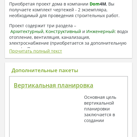
Приобретая проект дома в компании
Dom
4
M
, Вы
получаете комплект чертежей - 2 экземпляра,
необходимый для проведения строительных работ.
Проект содержит три раздела –
Архитектурный
,
Конструктивный
и
Инженерный:
водоснаб
отопление, вентиляция, канализация,
электроснабжение (приобретается за дополнительную
плату) + Пояснительная записка.
Прочитать полный текст
1. Архитектурный раздел:
Общие данные по проекту
Дополнительные пакеты
План координационных осей
Поэтажные кладочные планы
Вертикальная планировка
Поэтажные маркировочные планы с
экспликацией помещений
Основная цель
План кровли
вертикальной
Разрезы и состав конструкций
планировки
Фасады с ведомостью внешних отделок
заключается в
Элементы проемов – спецификация
создании
Ведомость перемычек – сечения и
спецификация
Экспликация полов