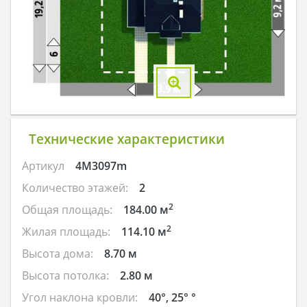
Технические характеристики
Артикул
4M3097m
Количество этажей:
2
2
Общая площадь:
184.00 м
2
Жилая площадь:
114.10 м
Высота дома:
8.70 м
Высота потолка:
2.80 м
Угол наклона кровли:
40°, 25° °