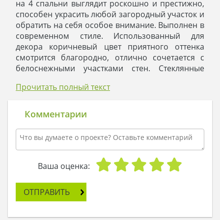
на 4 спальни выглядит роскошно и престижно,
способен украсить любой загородный участок и
обратить на себя особое внимание. Выполнен в
современном стиле. Использованный для
декора коричневый цвет приятного оттенка
смотрится благородно, отлично сочетается с
белоснежными участками стен. Стеклянные
ограждения добавляют воздуха и легкости.
Прочитать полный текст
Вертикальные темные полосы придают высоты
и солидности.
Особенность жилого дома в наличие террас и
Комментарии
веранд большой площади, которые позволяют
хозяевам и их гостям много времени проводить
на свежем воздухе, здесь отдыхать, устраивать
вечеринки и празднества. Встроенный гараж
дает возможность легко и быстро пройти из
Ваша оценка:
помещения в авто, не попадая под струи дождя
и вихри снега. Небольшие, примыкающие к
ОТПРАВИТЬ
гаражу комнаты, можно использовать для
проведения слесарных работ и хранения
инструмента.