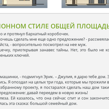
ИОННОМ СТИЛЕ ОБЩЕЙ ПЛОЩАДЬЮ
но и протянул бархатный коробочек.
 хочешь сделать мне еще одно предложение? - рассмеяла
уйста, - вопросительно посмотрел на нее муж.
чку, приоткрывая занавес тайны. Нет, это было не ко
еньких ключей.
 машинки, - подмигнул Эрик. – Джулия, я дарю тебе дом.
лись. Я опоздал на целых три года, которые мы прожили
збранному проекту, я постарался сделать наш дом таки
 предложение: давай переедем в новую жизнь!
за. Ей казалось, что она сейчас спит и сон закончитс
илась эта сказка: большой семейный дом.