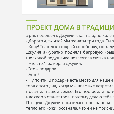
ПРОЕКТ ДОМА В ТРАДИЦ
Эрик подошел к Джулии, стал на одно коле
- Дорогой, ты что? Мы женаты три года. Ты
- Хочу! Ты только открой коробочку, пожал
Джулия аккуратно подняла багровую крыше
шелковой подушечке возлежала связка нов
- Что это? - замерла Джулия.
- Это – подарок.
- Авто?
- Ну почти. В подарке есть место для нашей
тебя с того дня, когда мы впервые встрети
посвятил нашей семье. Его построили по и
нас скоро станет трое, поэтому делаю тебе
По щеке Джулии покатилась прозрачная сле
тепло его кожи, осознала, что ей не присн