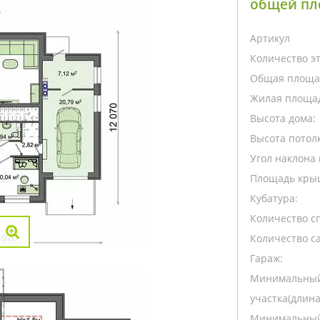
общей пл
Артикул
Количество э
Общая площа
Жилая площа
Высота дома:
Высота потолк
Угол наклона 
Площадь кры
Кубатура:
Количество с
Количество са
Гараж:
Минимальный
участка(длина
Минимальный