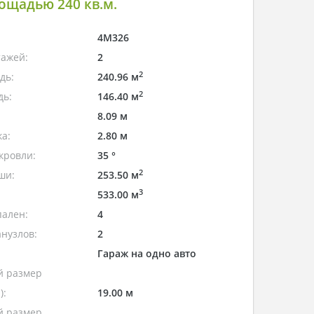
ощадью 240 кв.м.
4M326
тажей:
2
2
дь:
240.96 м
2
дь:
146.40 м
8.09 м
а:
2.80 м
кровли:
35 °
2
ши:
253.50 м
3
533.00 м
пален:
4
нузлов:
2
Гараж на одно авто
 размер
):
19.00 м
 размер