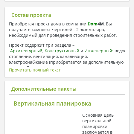
Состав проекта
Приобретая проект дома в компании
Dom
4
M
, Вы
получаете комплект чертежей - 2 экземпляра,
необходимый для проведения строительных работ.
Проект содержит три раздела –
Архитектурный
,
Конструктивный
и
Инженерный:
водоснаб
отопление, вентиляция, канализация,
электроснабжение (приобретается за дополнительную
плату) + Пояснительная записка.
Прочитать полный текст
1. Архитектурный раздел:
Общие данные по проекту
Дополнительные пакеты
План координационных осей
Поэтажные кладочные планы
Вертикальная планировка
Поэтажные маркировочные планы с
экспликацией помещений
Основная цель
План кровли
вертикальной
Разрезы и состав конструкций
планировки
Фасады с ведомостью внешних отделок
заключается в
Элементы проемов – спецификация