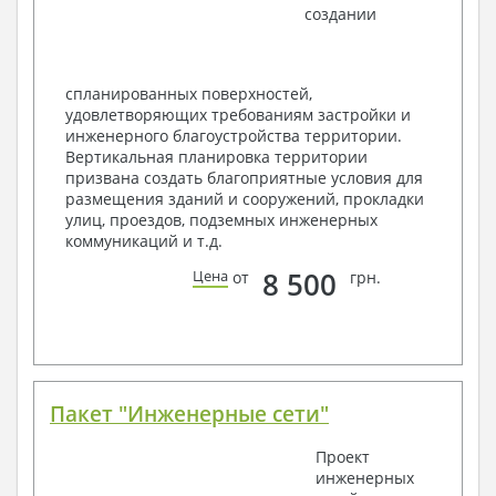
создании
Ведомость перемычек – сечения и
спецификация
Экспликация полов
Объемы основных строительных материалов
спланированных поверхностей,
Архитектурные узлы в конструкциях
удовлетворяющих требованиям застройки и
2. Конструктивный раздел:
инженерного благоустройства территории.
Вертикальная планировка территории
Общие данные по проекту
призвана создать благоприятные условия для
Схемы расположения и расчеты фундаментов
размещения зданий и сооружений, прокладки
Элементы каркаса – схемы расположения
улиц, проездов, подземных инженерных
Схема расположения перекрытий
коммуникаций и т.д.
Опоры перекрытия на стены или Узлы
армирования
8 500
Цена
от
грн.
Элементы кровли – схемы расположения
Чертежи отдельных элементов, узлы
крепления, сечения
Ведомости расхода стали и бетона
3. Инженерный раздел (приобретается по желанию
за дополнительную плату):
Пакет "Инженерные сети"
Водоснабжение и канализация
Проект
инженерных
Условные обозначения с общими данными