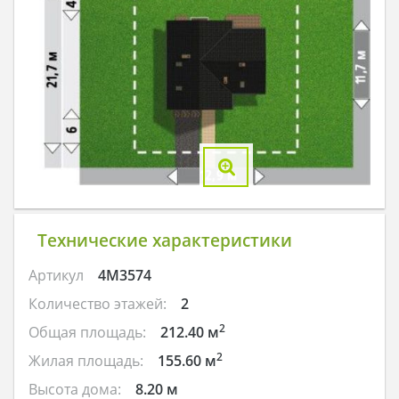
Технические характеристики
Артикул
4M3574
Количество этажей:
2
2
Общая площадь:
212.40 м
2
Жилая площадь:
155.60 м
Высота дома:
8.20 м