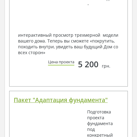
-
в реальность!
Мы можем вносить любые изменения в проект по
Вашему пожеланию и адаптировать его с учетом
конкретных геолого-топографических и климатических
условий, за дополнительную плату.
интерактивный просмотр трехмерной модели
вашего дома. Теперь вы сможете «покрутить,
Получить профессиональную консультацию у
походить внутри, увидеть ваш будущий Дом со
наших специалистов, Вы можете любым
всех сторон»
способом связи: закажите обратный звонок,
по viber, e-mail, телефон -
наши контакты
.
5 200
Цена проекта
грн.
Всегда рады Вам помочь!
Пакет "Адаптация фундамента"
Подготовка
проекта
фундамента
под
конкретный