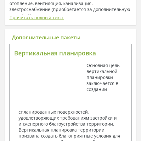
отопление, вентиляция, канализация,
электроснабжение (приобретается за дополнительную
плату) + Пояснительная записка.
Прочитать полный текст
1. Архитектурный раздел:
Общие данные по проекту
Дополнительные пакеты
План координационных осей
Поэтажные кладочные планы
Вертикальная планировка
Поэтажные маркировочные планы с
экспликацией помещений
Основная цель
План кровли
вертикальной
Разрезы и состав конструкций
планировки
Фасады с ведомостью внешних отделок
заключается в
Элементы проемов – спецификация
создании
Ведомость перемычек – сечения и
спецификация
Экспликация полов
Объемы основных строительных материалов
спланированных поверхностей,
Архитектурные узлы в конструкциях
удовлетворяющих требованиям застройки и
2. Конструктивный раздел:
инженерного благоустройства территории.
Вертикальная планировка территории
Общие данные по проекту
призвана создать благоприятные условия для
Схемы расположения и расчеты фундаментов