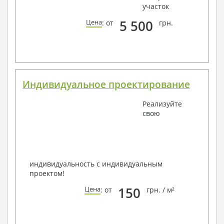
участок
5 500
Цена
: от
грн.
Индивидуальное проектирование
Реализуйте
свою
индивидуальность с индивидуальным
проектом!
150
Цена
: от
грн. / м²