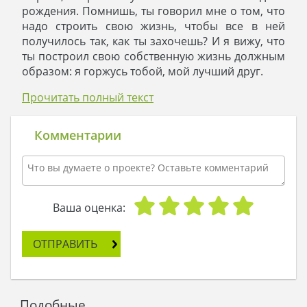
рождения. Помнишь, ты говорил мне о том, что
надо строить свою жизнь, чтобы все в ней
получилось так, как ты захочешь? И я вижу, что
ты построил свою собственную жизнь должным
образом: я горжусь тобой, мой лучший друг.
А потому я дарю тебе подарок, который
Прочитать полный текст
спишется в твою философию: это проект
великолепного загородного поместья. Даю тебе
в руки план действий, следуя которому, у тебя
Комментарии
появится большой двухэтажный особняк,
наилучшим образом подчеркивающий то, что
называется успехом.
Я надеюсь, он украсит твой участок, на котором
уже сейчас цветет сад. Этот дом станет
Ваша оценка:
диковинным цветком посреди всего, что ты там
посадил. И пускай он станет твоей лучшей
ОТПРАВИТЬ
реализованной целью. А главное, что мой
подарок будет напоминать тебе о нашей
дружбе, которая не закончится никогда, и
крепка, как стены дома, и не боится ни ветров,
Подобные