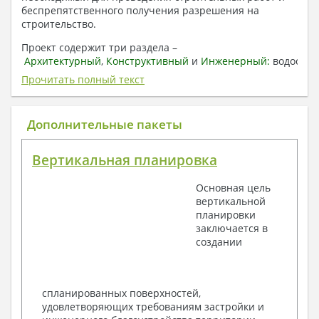
беспрепятственного получения разрешения на
строительство.
Проект содержит три раздела –
Архитектурный
,
Конструктивный
и
Инженерный:
водоснаб
отопление, вентиляция, канализация,
Прочитать полный текст
электроснабжение (приобретается за дополнительную
плату) + Пояснительная записка.
Дополнительные пакеты
1. Архитектурный раздел:
Общие данные по проекту
Вертикальная планировка
План координационных осей
Поэтажные кладочные планы
Основная цель
Поэтажные маркировочные планы с
вертикальной
экспликацией помещений
планировки
План кровли
заключается в
Разрезы и состав конструкций
создании
Фасады с ведомостью внешних отделок
Элементы проемов – спецификация
Ведомость перемычек – сечения и
спецификация
спланированных поверхностей,
Экспликация полов
удовлетворяющих требованиям застройки и
Объемы основных строительных материалов