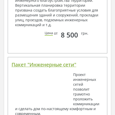
инженерного благоустройства территории.
Архитектурные узлы в конструкциях
Вертикальная планировка территории
2. Конструктивный раздел:
призвана создать благоприятные условия для
размещения зданий и сооружений, прокладки
Общие данные по проекту
улиц, проездов, подземных инженерных
Схемы расположения и расчеты фундаментов
коммуникаций и т.д.
Элементы каркаса – схемы расположения
Схема расположения перекрытий
8 500
Цена
от
грн.
Опоры перекрытия на стены или Узлы
армирования
Элементы кровли – схемы расположения
Чертежи отдельных элементов, узлы
крепления, сечения
Ведомости расхода стали и бетона
Пакет "Инженерные сети"
3. Инженерный раздел (приобретается по желанию
за дополнительную плату):
Проект
инженерных
Водоснабжение и канализация
сетей
позволит
Условные обозначения с общими данными
грамотно
Поэтажная система водоснабжения и
проложить
канализации
коммуникации
Аксономитрическая схема водоснабжения и
и сделать дом по-настоящему комфортным и
канализации
современным.
Узлы и спецификация материалов