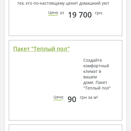
тех, кто по-настоящему ценит домашний уют
19 700
Цена
: от
грн.
Пакет "Теплый пол"
Создайте
комфортный
климат в
вашем
доме. Пакет
"Теплый пол"
90
Цена
:
грн за м²