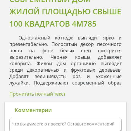
ЖИЛОЙ ПЛОЩАДЬЮ СВЫШЕ
100 КВАДРАТОВ 4M785
Одноэтажный коттедж выглядит ярко и
презентабельно. Полосатый декор песочного
цвета на фоне белых стен смотрится
выразительно. Черная крыша добавляет
колорита. Жилой дом органично выглядит
среди декоративных и фруктовых деревьев.
Добавят величиякусты роз и ухоженные
лужайки. Поддерживают современный образ
громадные, во всю высоту помещений, окна,
Прочитать полный текст
просторные террасы и декоративная кирпичная
кладка по цоколю строения.
Проект рассчитан на проживание небольшой
Комментарии
семьи, под личные апартаменты выделено три
комнаты. Для того чтобы обеспечить тишину и
создать хорошие условия для релаксации, под