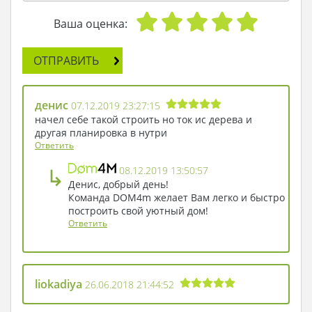
спальни определена отдаленная часть этажа.
В зону отдыха входит гостиная и столовая.
Ваша оценка:
Предполагается принимать еду и встречать
гостей в районе эркера. Красочная природная
ОТПРАВИТЬ
обстановка наиболее способствует
пищеварению и помогает создать праздничное
настроение. Под кухню отдана отдельная
денис
07.12.2019 23:27:15
комната. Площадь позволяет поместить мебель
начел себе такой строить но ток ис дерева и
и бытовую технику, которая необходима для
другая планировка в нутри
приготовления пищи. Найдется пространство
Ответить
для небольшого обеденного стола, семья в
↳
08.12.2019 13:50:57
уютной дружественной обстановке сможет
Денис, добрый день!
получать радость от завтраков и ужинов,
Команда DOM4m желает Вам легко и быстро
делиться планами и обсуждать случившиеся за
построить свой уютный дом!
день события.
Ответить
liokadiya
26.06.2018 21:44:52