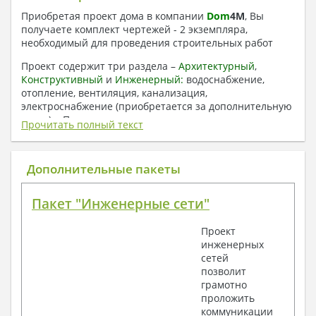
Приобретая проект дома в компании
Dom
4
M
, Вы
получаете комплект чертежей - 2 экземпляра,
необходимый для проведения строительных работ
Проект содержит три раздела –
Архитектурный
,
Конструктивный
и
Инженерный:
водоснабжение,
отопление, вентиляция, канализация,
электроснабжение (приобретается за дополнительную
плату) + Пояснительная записка.
Прочитать полный текст
1. Архитектурный раздел:
Общие данные по проекту
Дополнительные пакеты
План координационных осей
Поэтажные кладочные планы
Пакет "Инженерные сети"
Поэтажные маркировочные планы с
экспликацией помещений
Проект
План кровли
инженерных
Разрезы и состав конструкций
сетей
Фасады с ведомостью внешних отделок
позволит
Элементы проемов – спецификация
грамотно
Ведомость перемычек – сечения и
проложить
спецификация
коммуникации
Экспликация полов