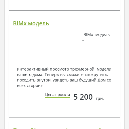
канализации
Узлы и спецификация материалов
Отопление, вентиляция
BIMx модель
Условные обозначения с общими данными
Система вентиляции
Система отопления
BIMx модель
Аксонометрическая схема системы отопления
-
Тепловая схема
Спецификация материалов
Электротехнические решения:
Условные обозначения и общие данные
интерактивный просмотр трехмерной модели
Принципиальная схема ВРУ
вашего дома. Теперь вы сможете «покрутить,
План сетей освещения, план силовых сетей
походить внутри, увидеть ваш будущий Дом со
Схема системы уравнения потенциалов
всех сторон»
Схема повторного контура заземления
5 200
Цена проекта
Спецификация материалов
грн.
Проект является типовым и не учитывает конкретных
условий строительства
Срок изготовления проекта дома составляет от 3 до 30
рабочих дней.