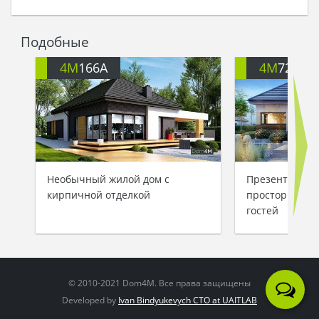
Подобные
4M
166A
4M
722
Необычный жилой дом с
Презентабель
кирпичной отделкой
просторной з
гостей
© 2010-2021 Dom4M. Все права защищены
Developed by
Ivan Bindyukevych CTO at UAITLAB