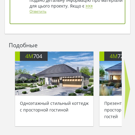
подано детальну інформацію про матеріали
для цього проекту. Якщо є
>>>
Ответить
Подобные
4M
704
4M
722
Одноэтажный стильный коттедж
Презентабель
с просторной гостиной
просторной з
гостей