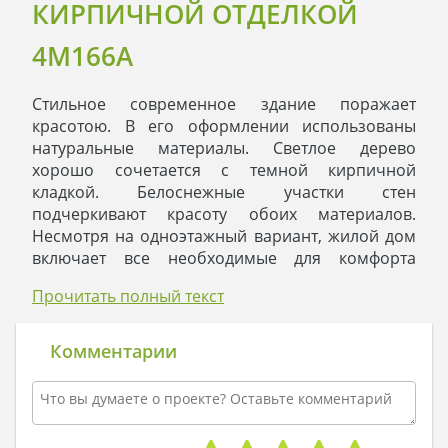
КИРПИЧНОЙ ОТДЕЛКОЙ
4M166A
Стильное современное здание поражает
красотою. В его оформлении использованы
натуральные материалы. Светлое дерево
хорошо сочетается с темной кирпичной
кладкой. Белоснежные участки стен
подчеркивают красоту обоих материалов.
Несмотря на одноэтажный вариант, жилой дом
включает все необходимые для комфорта
площади.
Прочитать полный текст
Спальная зона состоит из санитарных
апартаментов и трех личных помещений, два из
которых имеют свой выход на веранду. Такая
Комментарии
планировка позволяет членам семьи вести
свободный независимый образ жизни. Зона
отдыха состоит из гостиной, кухни и столовой,
за счет отсутствия между комнатами