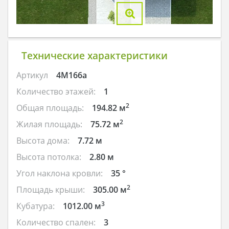
Технические характеристики
Артикул
4M166a
Количество этажей:
1
2
Общая площадь:
194.82 м
2
Жилая площадь:
75.72 м
Высота дома:
7.72 м
Высота потолка:
2.80 м
Угол наклона кровли:
35 °
2
Площадь крыши:
305.00 м
3
Кубатура:
1012.00 м
Количество спален:
3