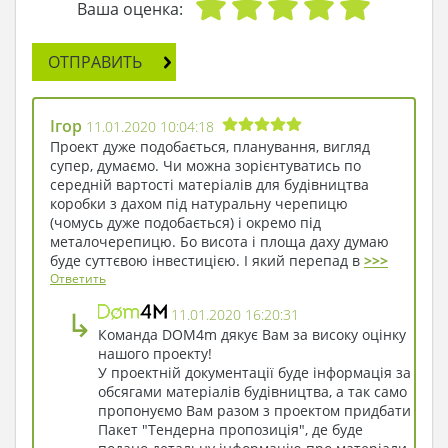
перегородок получено большое помещение,
Ваша оценка:
наполненное воздухом и простором. Самая
красивая его часть отдана под столовую.
ОТПРАВИТЬ
Громадные окна пропускают потоки солнечного
света, позволяют не выходя из помещения
почувствовать себя внутри природы и
Ігор
11.01.2020 10:04:18
наслаждаться ее красотою.
Проект дуже подобається, планування, вигляд
Для хранения запасов снеди и инвентаря
супер, думаємо. Чи можна зорієнтуватись по
имеется кладовка, ее размещение рядом с
середній вартості матеріалів для будівництва
коробки з дахом під натуральну черепицю
кухней экономит время и силы хозяйки дома.
(чомусь дуже подобається) і окремо під
Помещение гаража рассчитано на два
металочерепицю. Бо висота і площа даху думаю
автомобиля. Размещение под одной крышей с
буде суттєвою інвестицією. І який перепад в
>>>
домом удобно для автолюбителя, при любой
Ответить
погоде хозяин автомобиля попадает в дом,
↳
минуя снег и дождь.
11.01.2020 16:20:31
Команда DOM4m дякує Вам за високу оцінку
нашого проекту!
У проектній документації буде інформація за
обсягами матеріалів будівництва, а так само
пропонуємо Вам разом з проектом придбати
Пакет "Тендерна пропозиція", де буде