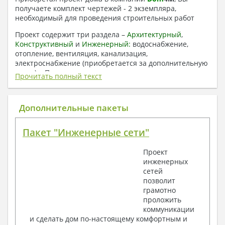
получаете комплект чертежей - 2 экземпляра,
необходимый для проведения строительных работ
Проект содержит три раздела –
Архитектурный
,
Конструктивный
и
Инженерный:
водоснабжение,
отопление, вентиляция, канализация,
электроснабжение (приобретается за дополнительную
плату) + Пояснительная записка.
Прочитать полный текст
1. Архитектурный раздел:
Общие данные по проекту
Дополнительные пакеты
План координационных осей
Поэтажные кладочные планы
Пакет "Инженерные сети"
Поэтажные маркировочные планы с
экспликацией помещений
Проект
План кровли
инженерных
Разрезы и состав конструкций
сетей
Фасады с ведомостью внешних отделок
позволит
Элементы проемов – спецификация
грамотно
Ведомость перемычек – сечения и
проложить
спецификация
коммуникации
Экспликация полов
и сделать дом по-настоящему комфортным и
Объемы основных строительных материалов