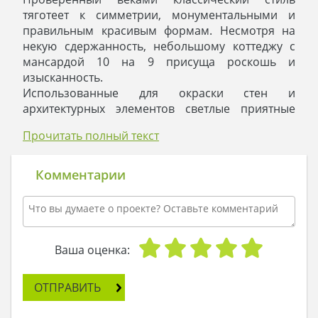
тяготеет к симметрии, монументальными и
правильным красивым формам. Несмотря на
некую сдержанность, небольшому коттеджу с
мансардой 10 на 9 присуща роскошь и
изысканность.
Использованные для окраски стен и
архитектурных элементов светлые приятные
тона отлично сочетаются с темно-красным
Прочитать полный текст
колером кровли и декоративной кладкой
цоколя. Величие и роскошь демонстрируют
колонны, балясины, обрамления и карнизы.
Комментарии
Такие строения модны и востребованы в любое
время, вне зависимости от эпохи. Их выбирают
как символ фундаментальности, финансовой
стабильности, передают от поколения к
поколению по наследству. Наилучшим
Ваша оценка:
украшением для жилья будет выдержанный в
классическом стиле ландшафтный дизайн.
ОТПРАВИТЬ
Несмотря на небольшие размеры этажа, в
пространстве первого уровня определено