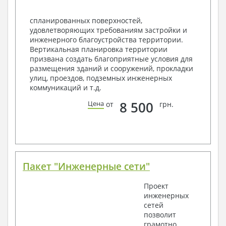
Экспликация полов
Объемы основных строительных материалов
спланированных поверхностей,
Архитектурные узлы в конструкциях
удовлетворяющих требованиям застройки и
2. Конструктивный раздел:
инженерного благоустройства территории.
Вертикальная планировка территории
Общие данные по проекту
призвана создать благоприятные условия для
Схемы расположения и расчеты фундаментов
размещения зданий и сооружений, прокладки
Элементы каркаса – схемы расположения
улиц, проездов, подземных инженерных
Схема расположения перекрытий
коммуникаций и т.д.
Опоры перекрытия на стены или Узлы
армирования
8 500
Цена
от
грн.
Элементы кровли – схемы расположения
Чертежи отдельных элементов, узлы
крепления, сечения
Ведомости расхода стали и бетона
3. Инженерный раздел (приобретается по желанию
за дополнительную плату):
Пакет "Инженерные сети"
Водоснабжение и канализация
Проект
инженерных
Условные обозначения с общими данными
сетей
Поэтажная система водоснабжения и
позволит
канализации
грамотно
Аксонометрическая схема водоснабжения и