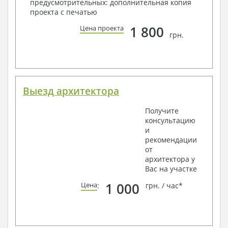
предусмотрительных: дополнительная копия
проекта с печатью
1 800
Цена проекта
грн.
Выезд архитектора
Получите
консультацию
и
рекомендации
от
архитектора у
Вас на участке
1 000
Цена
:
грн. / час*