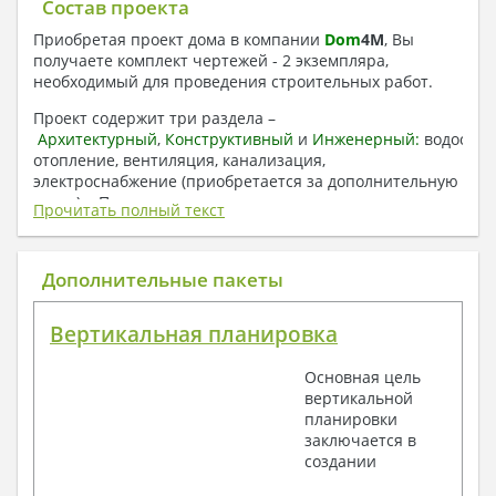
Состав проекта
Приобретая проект дома в компании
Dom
4
M
, Вы
получаете комплект чертежей - 2 экземпляра,
необходимый для проведения строительных работ.
Проект содержит три раздела –
Архитектурный
,
Конструктивный
и
Инженерный:
водоснаб
отопление, вентиляция, канализация,
электроснабжение (приобретается за дополнительную
плату) + Пояснительная записка.
Прочитать полный текст
1. Архитектурный раздел:
Общие данные по проекту
Дополнительные пакеты
План координационных осей
Поэтажные кладочные планы
Вертикальная планировка
Поэтажные маркировочные планы с
экспликацией помещений
Основная цель
План кровли
вертикальной
Разрезы и состав конструкций
планировки
Фасады с ведомостью внешних отделок
заключается в
Элементы проемов – спецификация
создании
Ведомость перемычек – сечения и
спецификация