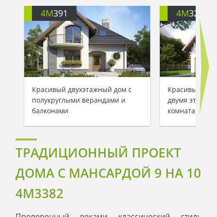
4M
391
4M
3200
Красивый двухэтажный дом с
Красивый заг
полукруглыми верандами и
двумя этажам
балконами
комнатами
ТРАДИЦИОННЫЙ ПРОЕКТ
ДОМА С МАНСАРДОЙ 9 НА 10
4M3382
Проверенный веками классический стиль