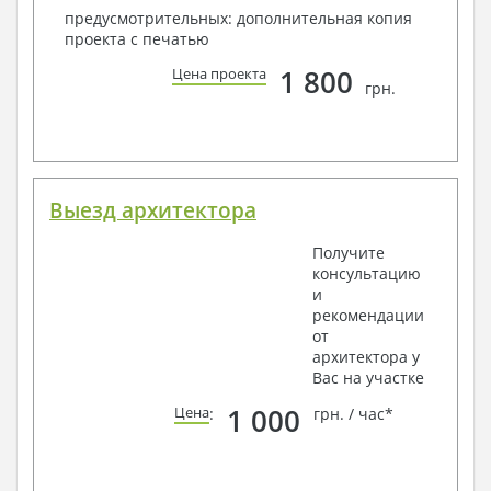
предусмотрительных: дополнительная копия
проекта с печатью
1 800
Цена проекта
грн.
Выезд архитектора
Получите
консультацию
и
рекомендации
от
архитектора у
Вас на участке
1 000
Цена
:
грн. / час*