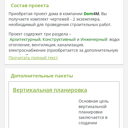
Состав проекта
Приобретая проект дома в компании
Dom
4
M
, Вы
получаете комплект чертежей - 2 экземпляра,
необходимый для проведения строительных работ.
Проект содержит три раздела –
Архитектурный
,
Конструктивный
и
Инженерный:
водоснаб
отопление, вентиляция, канализация,
электроснабжение (приобретается за дополнительную
плату) + Пояснительная записка.
Прочитать полный текст
1. Архитектурный раздел:
Общие данные по проекту
Дополнительные пакеты
План координационных осей
Поэтажные кладочные планы
Вертикальная планировка
Поэтажные маркировочные планы с
экспликацией помещений
Основная цель
План кровли
вертикальной
Разрезы и состав конструкций
планировки
Фасады с ведомостью внешних отделок
заключается в
Элементы проемов – спецификация
создании
Ведомость перемычек – сечения и