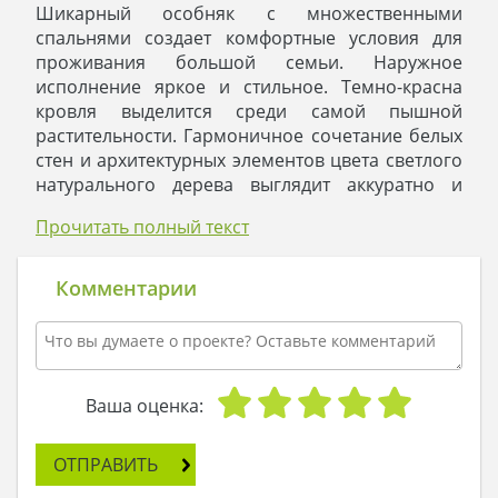
Шикарный особняк с множественными
спальнями создает комфортные условия для
проживания большой семьи. Наружное
исполнение яркое и стильное. Темно-красна
кровля выделится среди самой пышной
растительности. Гармоничное сочетание белых
стен и архитектурных элементов цвета светлого
натурального дерева выглядит аккуратно и
привлекательно. Современным модным
Прочитать полный текст
тенденциям соответствуют балконы, которые
огорожены стеклянными панелями.
Большая часть первого этажа отдана под
Комментарии
просторную студию, которая объединяет
гостиную, столовую и кухню. Из помещения
предусмотрен отдельный выход на небольшую
веранду с колоннами, куда можно перенести
часть дружеской встречи или утреннее
Ваша оценка:
чаепитие.
Особенность жилого дома в наличие большого
ОТПРАВИТЬ
количества спален, которые так необходимы