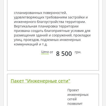
спецификация
Экспликация полов
Объемы основных строительных материалов
спланированных поверхностей,
Архитектурные узлы в конструкциях
удовлетворяющих требованиям застройки и
2. Конструктивный раздел:
инженерного благоустройства территории.
Вертикальная планировка территории
Общие данные по проекту
призвана создать благоприятные условия для
Схемы расположения и расчеты фундаментов
размещения зданий и сооружений, прокладки
Элементы каркаса – схемы расположения
улиц, проездов, подземных инженерных
Схема расположения перекрытий
коммуникаций и т.д.
Опоры перекрытия на стены или Узлы
армирования
8 500
Цена
от
грн.
Элементы кровли – схемы расположения
Чертежи отдельных элементов, узлы
крепления, сечения
Ведомости расхода стали и бетона
3. Инженерный раздел (приобретается по желанию
за дополнительную плату):
Пакет "Инженерные сети"
Водоснабжение и канализация
Проект
инженерных
Условные обозначения с общими данными
сетей
Поэтажная система водоснабжения и
позволит
канализации