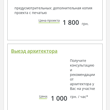
предусмотрительных: дополнительная копия
проекта с печатью
1 800
Цена проекта
грн.
Выезд архитектора
Получите
консультацию
и
рекомендации
от
архитектора у
Вас на участке
1 000
Цена
:
грн. / час*