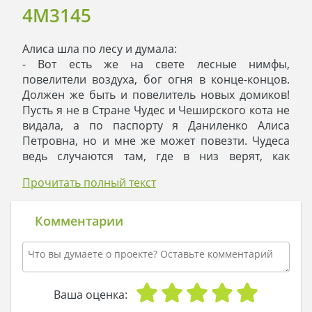
4M3145
Алиса шла по лесу и думала:
- Вот есть же на свете лесные нимфы,
повелители воздуха, бог огня в конце-концов.
Должен же быть и повелитель новых домиков!
Пусть я не в Стране Чудес и Чеширского кота не
видала, а по паспорту я Даниленко Алиса
Петровна, но и мне же может повезти. Чудеса
ведь случаются там, где в низ верят, как
говорила моя бабушка.
Прочитать полный текст
И на этой фразе Алиса спотыкается об пень.
- Ой! - вскрикнула она.
- Кто здесь? - раздалось в ответ.
Комментарии
- Кто это разговаривает? - прищурила она глаза.
- Я – повелитель новостроя! - раздался гордый
ответ. А ты кто, чужеземка?
- Ты и правда существуешь? - лицо Алисы стало
детским-предетским, и его озарила наивная
Ваша оценка:
улыбка. – Ты-то мне и нужен, повелитель