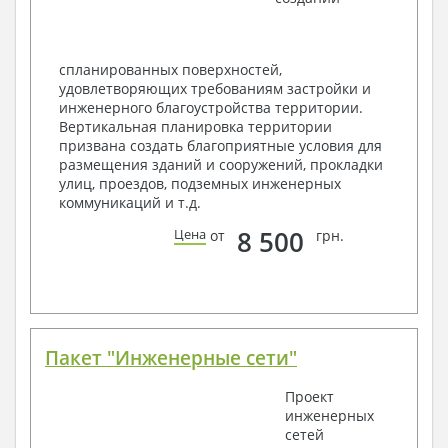
спецификация
Экспликация полов
Объемы основных строительных материалов
спланированных поверхностей,
Архитектурные узлы в конструкциях
удовлетворяющих требованиям застройки и
2. Конструктивный раздел:
инженерного благоустройства территории.
Вертикальная планировка территории
Общие данные по проекту
призвана создать благоприятные условия для
Схемы расположения и расчеты фундаментов
размещения зданий и сооружений, прокладки
Элементы каркаса – схемы расположения
улиц, проездов, подземных инженерных
Схема расположения перекрытий
коммуникаций и т.д.
Опоры перекрытия на стены или Узлы
армирования
8 500
Цена
от
грн.
Элементы кровли – схемы расположения
Чертежи отдельных элементов, узлы
крепления, сечения
Ведомости расхода стали и бетона
3. Инженерный раздел (приобретается по желанию
за дополнительную плату):
Пакет "Инженерные сети"
Водоснабжение и канализация
Проект
инженерных
Условные обозначения с общими данными
сетей
Поэтажная система водоснабжения и