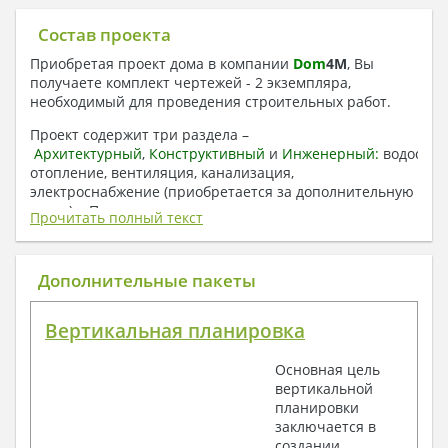
Состав проекта
Приобретая проект дома в компании
Dom
4
M
, Вы
получаете комплект чертежей - 2 экземпляра,
необходимый для проведения строительных работ.
Проект содержит три раздела –
Архитектурный
,
Конструктивный
и
Инженерный:
водоснаб
отопление, вентиляция, канализация,
электроснабжение (приобретается за дополнительную
плату) + Пояснительная записка.
Прочитать полный текст
1. Архитектурный раздел:
Общие данные по проекту
Дополнительные пакеты
План координационных осей
Поэтажные кладочные планы
Вертикальная планировка
Поэтажные маркировочные планы с
экспликацией помещений
Основная цель
План кровли
вертикальной
Разрезы и состав конструкций
планировки
Фасады с ведомостью внешних отделок
заключается в
Элементы проемов – спецификация
создании
Ведомость перемычек – сечения и