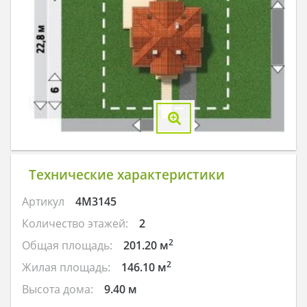
Технические характеристики
Артикул
4M3145
Количество этажей:
2
2
Общая площадь:
201.20 м
2
Жилая площадь:
146.10 м
Высота дома:
9.40 м