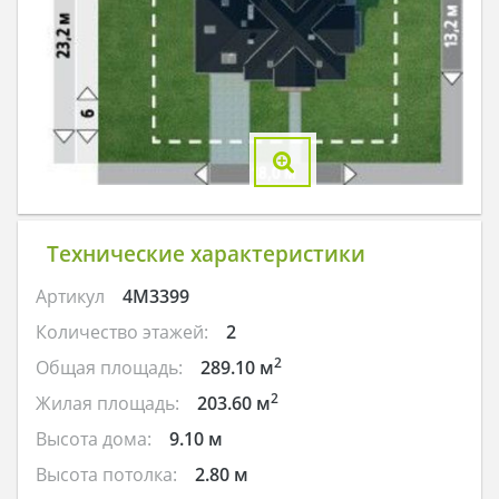
Технические характеристики
Артикул
4M3399
Количество этажей:
2
2
Общая площадь:
289.10 м
2
Жилая площадь:
203.60 м
Высота дома:
9.10 м
Высота потолка:
2.80 м