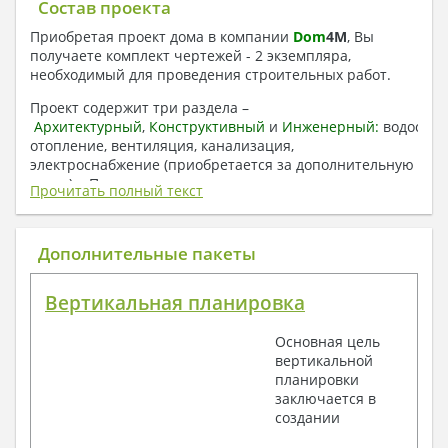
Состав проекта
Приобретая проект дома в компании
Dom
4
M
, Вы
получаете комплект чертежей - 2 экземпляра,
необходимый для проведения строительных работ.
Проект содержит три раздела –
Архитектурный
,
Конструктивный
и
Инженерный:
водоснаб
отопление, вентиляция, канализация,
электроснабжение (приобретается за дополнительную
плату) + Пояснительная записка.
Прочитать полный текст
1. Архитектурный раздел:
Общие данные по проекту
Дополнительные пакеты
План координационных осей
Поэтажные кладочные планы
Вертикальная планировка
Поэтажные маркировочные планы с
экспликацией помещений
Основная цель
План кровли
вертикальной
Разрезы и состав конструкций
планировки
Фасады с ведомостью внешних отделок
заключается в
Элементы проемов – спецификация
создании
Ведомость перемычек – сечения и
спецификация