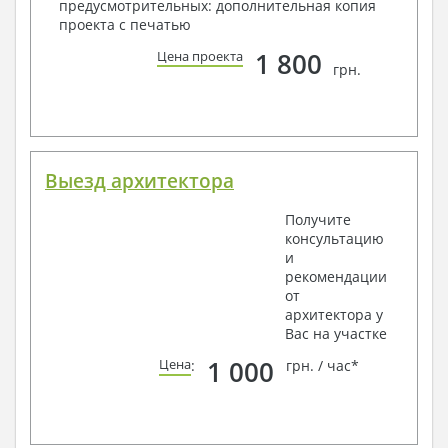
предусмотрительных: дополнительная копия
проекта с печатью
1 800
Цена проекта
грн.
Выезд архитектора
Получите
консультацию
и
рекомендации
от
архитектора у
Вас на участке
1 000
Цена
:
грн. / час*