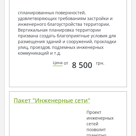
Экспликация полов
Объемы основных строительных материалов
спланированных поверхностей,
Архитектурные узлы в конструкциях
удовлетворяющих требованиям застройки и
2. Конструктивный раздел:
инженерного благоустройства территории.
Вертикальная планировка территории
Общие данные по проекту
призвана создать благоприятные условия для
Схемы расположения и расчеты фундаментов
размещения зданий и сооружений, прокладки
Элементы каркаса – схемы расположения
улиц, проездов, подземных инженерных
Схема расположения перекрытий
коммуникаций и т.д.
Опоры перекрытия на стены или Узлы
армирования
8 500
Цена
от
грн.
Элементы кровли – схемы расположения
Чертежи отдельных элементов, узлы
крепления, сечения
Ведомости расхода стали и бетона
3. Инженерный раздел (приобретается по желанию
за дополнительную плату):
Пакет "Инженерные сети"
Водоснабжение и канализация
Проект
инженерных
Условные обозначения с общими данными
сетей
Поэтажная система водоснабжения и
позволит
канализации
грамотно
Аксонометрическая схема водоснабжения и