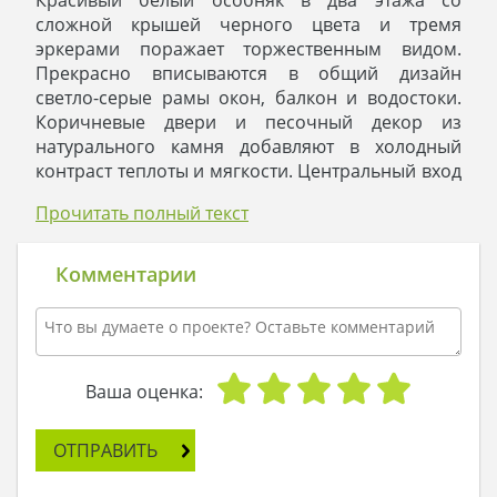
Красивый белый особняк в два этажа со
сложной крышей черного цвета и тремя
эркерами поражает торжественным видом.
Прекрасно вписываются в общий дизайн
светло-серые рамы окон, балкон и водостоки.
Коричневые двери и песочный декор из
натурального камня добавляют в холодный
контраст теплоты и мягкости. Центральный вход
обозначен двумя колоннами,
Прочитать полный текст
поддерживающими выступающий эркер
второго этажа. Великолепным дополнением
архитектурного ансамбля особняка является
Комментарии
ландшафтный дизайн. Зелень ухоженных
газонов, стриженых кустарников и больших
деревьев в сочетании с разноцветьем клумб
подчеркивает праздность экстерьера.
Внутреннее пространство особняка
Ваша оценка:
максимально функционально. Здесь нет четкого
поэтажного деления на дневную и ночную зону.
ОТПРАВИТЬ
Так, на нижнем уровне находится спальня, а на
верхнем — помещения для развлечений.