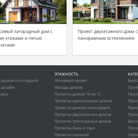
сивый загородный дом с
Проект двухэтажного дома с
мя этажами и пятью
панорамным остеклением
натами
ЭТАЖНОСТЬ
КАТЕ
 домов и коттеджей
Эскизный проект
Верт
 дизайн
Фасады домов
Прое
ьера
Проекты домов 10 на 12
Прое
Проекты одноэтажных домов
Прое
Проекты домов с мансардой
Прое
Проекты двухэтажных домов
Прое
Проекты трехэтажных домов
Бесп
Проекты бань и саун
Прое
Проекты гаражей
Черт