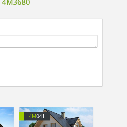
 4M3680
4M
041