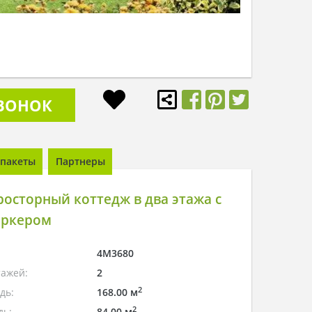
ЗВОНОК
пакеты
Партнеры
осторный коттедж в два этажа с
эркером
4M3680
тажей:
2
2
дь:
168.00 м
2
дь:
84.00 м