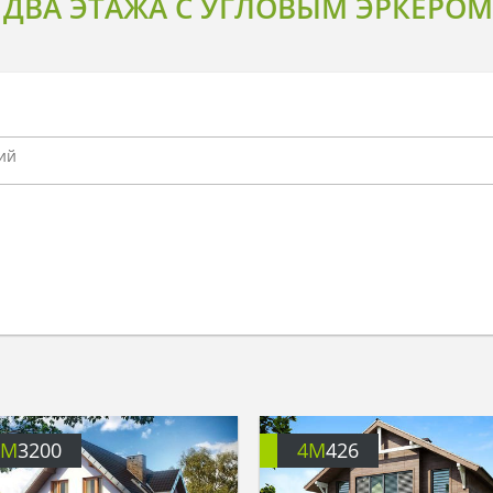
ДВА ЭТАЖА С УГЛОВЫМ ЭРКЕРОМ
4M
3200
4M
426