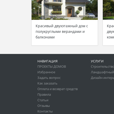
Красивый двухэтажный дом с
Кра
полукруглыми верандами и
дву
балконами
ком
НАВИГАЦИЯ
УСЛУГИ
ПРОЕКТЫ ДОМОВ
Строительство
Избранное
Ландшафтный
Задать вопрос
Дизайн интер
Как заказать
Оплата и возврат средств
Правила
Статьи
Отзывы
Контакты