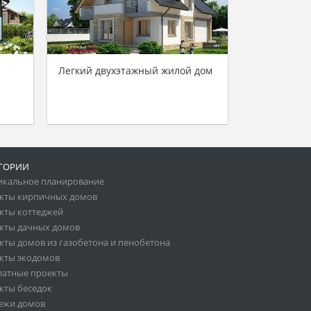
Легкий двухэтажный жилой дом
ГОРИИ
икальное планирование
кты кирпичных домов
кты коттеджей
кты дачных домов
кты домов из газобетона и пенобетона
кты экодомов
латные проекты
кты беседок
ежи домов