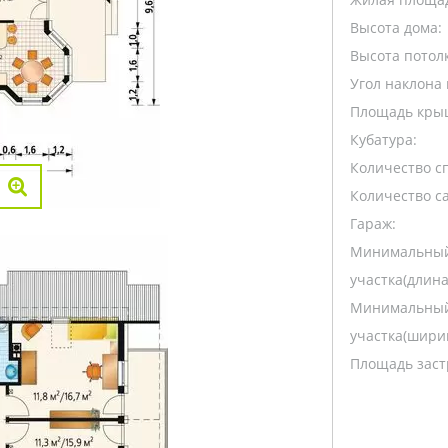
Высота дома:
Высота потолк
Угол наклона 
Площадь кры
Кубатура:
Количество с
Количество са
Гараж:
Минимальный
участка(длина
Минимальный
участка(ширин
Площадь заст