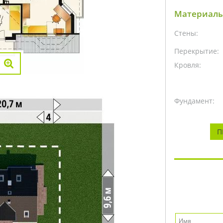
Материалы
Стены:
Перекрытие:
Кровля:
Фундамент:
П