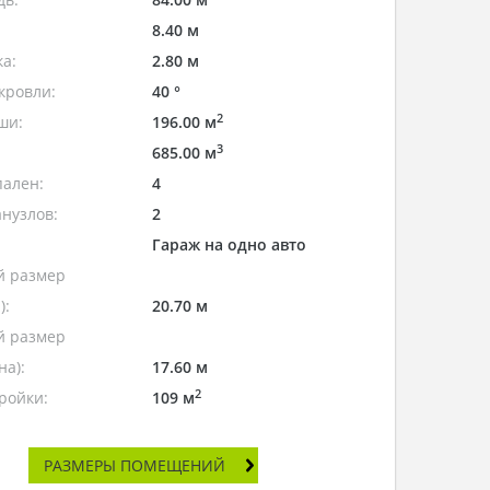
8.40 м
а:
2.80 м
кровли:
40 °
2
ши:
196.00 м
3
685.00 м
пален:
4
нузлов:
2
Гараж на одно авто
 размер
):
20.70 м
 размер
а):
17.60 м
2
ройки:
109 м
РАЗМЕРЫ ПОМЕЩЕНИЙ