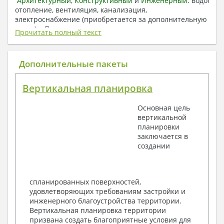
Архитектурный
,
Конструктивный
и
Инженерный:
водоснаб
отопление, вентиляция, канализация,
электроснабжение (приобретается за дополнительную
плату) + Пояснительная записка.
Прочитать полный текст
1. Архитектурный раздел:
Общие данные по проекту
Дополнительные пакеты
План координационных осей
Поэтажные кладочные планы
Вертикальная планировка
Поэтажные маркировочные планы с
экспликацией помещений
Основная цель
План кровли
вертикальной
Разрезы и состав конструкций
планировки
Фасады с ведомостью внешних отделок
заключается в
Элементы проемов – спецификация
создании
Ведомость перемычек – сечения и
спецификация
Экспликация полов
Объемы основных строительных материалов
спланированных поверхностей,
Архитектурные узлы в конструкциях
удовлетворяющих требованиям застройки и
2. Конструктивный раздел:
инженерного благоустройства территории.
Вертикальная планировка территории
Общие данные по проекту
призвана создать благоприятные условия для