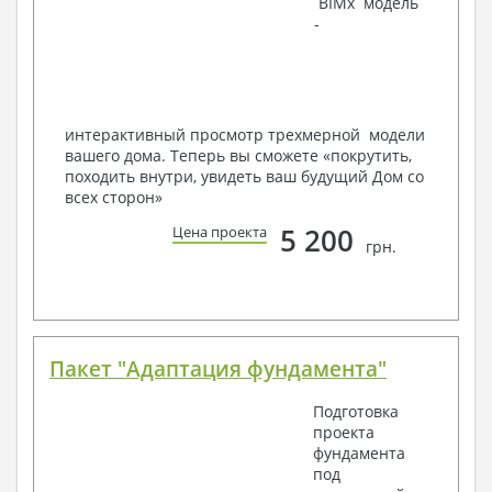
BIMx модель
Инженеров – всегда готовы воплотить Вашу мечту
-
в реальность!
Мы можем вносить любые изменения в проект по
Вашему пожеланию и адаптировать его с учетом
конкретных геолого-топографических и климатических
условий, за дополнительную плату.
интерактивный просмотр трехмерной модели
вашего дома. Теперь вы сможете «покрутить,
Получить профессиональную консультацию у
походить внутри, увидеть ваш будущий Дом со
наших специалистов, Вы можете любым
всех сторон»
способом связи: закажите обратный звонок,
по viber, e-mail, телефон -
наши контакты
.
5 200
Цена проекта
грн.
Всегда рады Вам помочь!
Пакет "Адаптация фундамента"
Подготовка
проекта
фундамента
под