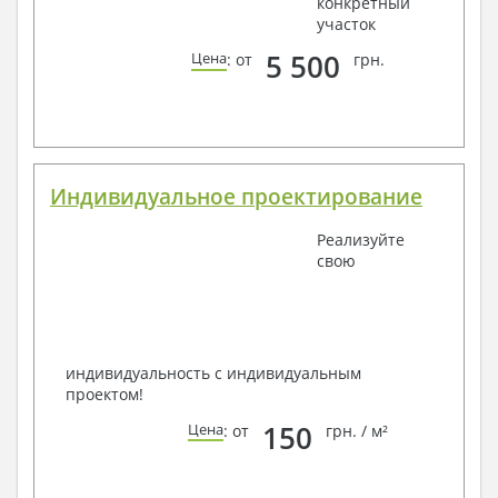
конкретный
участок
5 500
Цена
: от
грн.
Индивидуальное проектирование
Реализуйте
свою
индивидуальность с индивидуальным
проектом!
150
Цена
: от
грн. / м²