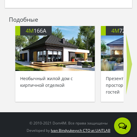
владельцу дополнительную независимость.
Гостиная зона имеет значительные размеры.
Центральное место выделено под камин. У его
Подобные
теплых стен чувствуешь себя защищенным и
согретым. Кухня отделена, ее подсобное
4M
166A
4M
722
помещение отлично справится с хранением
пищевых запасов. Столовая отнесена в угловую
зону. С двух сторон громадные окна превратят
прием пищи в восхитительное по красоте
мероприятие.
Необычный жилой дом с
Презентабель
кирпичной отделкой
просторной з
гостей
© 2010-2021 Dom4M. Все права защищены
Developed by
Ivan Bindyukevych CTO at UAITLAB