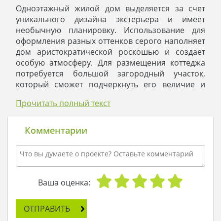
Одноэтажный жилой дом выделяется за счет
уникального дизайна экстерьера и имеет
необычную планировку. Использование для
оформления разных оттенков серого наполняет
дом аристократической роскошью и создает
особую атмосферу. Для размещения коттеджа
потребуется большой загородный участок,
который сможет подчеркнуть его величие и
масштабность.
Прочитать полный текст
Внутреннее пространство рационально
поделено на блоки. Выделенная под гараж
часть имеет солидные размеры и позволит
Комментарии
хозяевам хранить несколько единиц
транспорта. Просторная мастерская площадью
более 11 квадратов может быть использована
для разнообразных хозяйственных нужд.
Три спальни выделены в отдельный блок.
Ваша оценка:
Особыми привилегиями наделены апартаменты
хозяина. За счет собственного санузла,
ОТПРАВИТЬ
гардероба ивыхода на веранду даруют