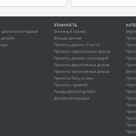
ЭТАЖНОСТЬ
КАТЕ
 домов и коттеджей
Эскизный проект
Верт
 дизайн
Фасады домов
Прое
ьера
Проекты домов 10 на 12
Прое
Проекты одноэтажных домов
Прое
Проекты домов с мансардой
Прое
Проекты двухэтажных домов
Прое
Проекты трехэтажных домов
Бесп
Проекты бань и саун
Прое
Проекты гаражей
Черт
Ландшафтный дизайн
Прое
Дизайн интерьера
Прое
Прое
Прое
Прое
Прое
Проек