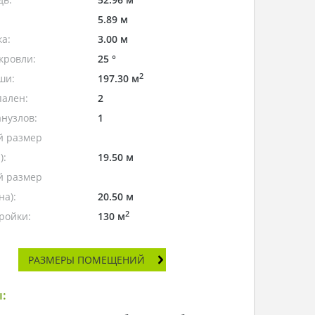
5.89 м
а:
3.00 м
кровли:
25 °
2
ши:
197.30 м
пален:
2
нузлов:
1
 размер
):
19.50 м
 размер
а):
20.50 м
2
ройки:
130 м
РАЗМЕРЫ ПОМЕЩЕНИЙ
: