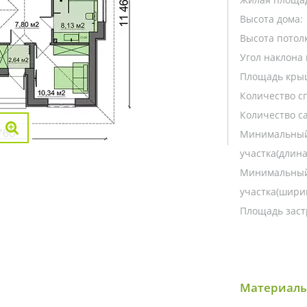
Высота дома:
Высота потолк
Угол наклона 
Площадь кры
Количество с
Количество са
Минимальный
участка(длина
Минимальный
участка(ширин
Площадь заст
Материалы