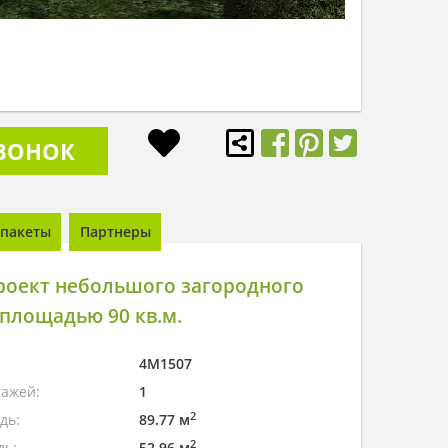
ЗВОНОК
пакеты
Партнеры
роект небольшого загородного
площадью 90 кв.м.
4M1507
тажей:
1
2
дь:
89.77 м
2
дь:
52.96 м