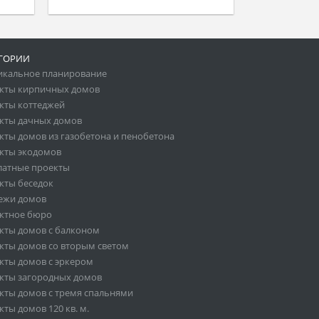
ГОРИИ
икальное планирование
кты кирпичных домов
кты коттеджей
кты дачных домов
кты домов из газобетона и пенобетона
кты экодомов
латные проекты
кты беседок
ежи домов
ктное бюро
кты домов с балконом
кты домов со вторым светом
кты домов с эркером
кты загородных домов
кты домов с тремя спальнями
ты домов 120 кв. м.