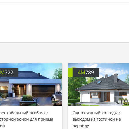
4M
722
4M
789
зентабельный особняк с
Одноэтажный коттедж с
сторной зоной для приема
выходом из гостиной на
тей
веранду