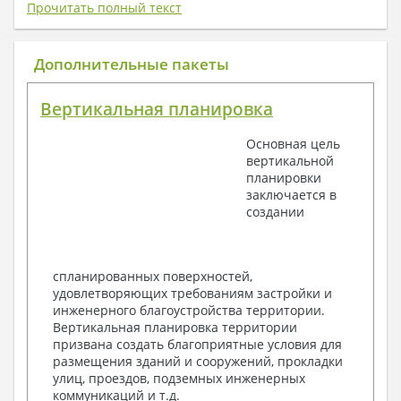
плату) + Пояснительная записка.
Прочитать полный текст
1. Архитектурный раздел:
Общие данные по проекту
Дополнительные пакеты
План координационных осей
Поэтажные кладочные планы
Вертикальная планировка
Поэтажные маркировочные планы с
экспликацией помещений
Основная цель
План кровли
вертикальной
Разрезы и состав конструкций
планировки
Фасады с ведомостью внешних отделок
заключается в
Элементы проемов – спецификация
создании
Ведомость перемычек – сечения и
спецификация
Экспликация полов
Объемы основных строительных материалов
спланированных поверхностей,
Архитектурные узлы в конструкциях
удовлетворяющих требованиям застройки и
2. Конструктивный раздел:
инженерного благоустройства территории.
Вертикальная планировка территории
Общие данные по проекту
призвана создать благоприятные условия для
Схемы расположения и расчеты фундаментов
размещения зданий и сооружений, прокладки
Элементы каркаса – схемы расположения
улиц, проездов, подземных инженерных
Схема расположения перекрытий
коммуникаций и т.д.