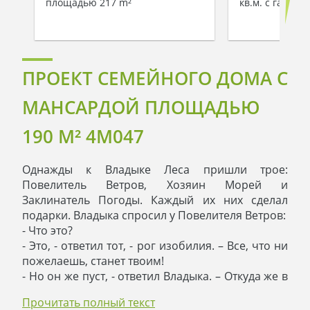
площадью 217 m²
кв.м. с гараж
ПРОЕКТ СЕМЕЙНОГО ДОМА С
МАНСАРДОЙ ПЛОЩАДЬЮ
190 М² 4M047
Однажды к Владыке Леса пришли трое:
Повелитель Ветров, Хозяин Морей и
Заклинатель Погоды. Каждый их них сделал
подарки. Владыка спросил у Повелителя Ветров:
- Что это?
- Это, - ответил тот, - рог изобилия. – Все, что ни
пожелаешь, станет твоим!
- Но он же пуст, - ответил Владыка. – Откуда же в
пустом роге взяться изобилию?
Прочитать полный текст
- Пуст – это иллюзия, а изобилие он приносит