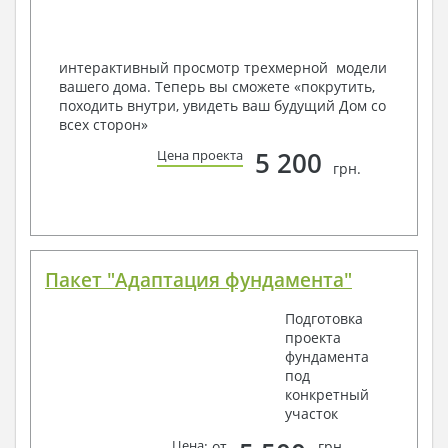
Мы можем вносить любые изменения в проект по
Вашему пожеланию и адаптировать его с учетом
конкретных геолого-топографических и климатических
условий, за дополнительную плату.
интерактивный просмотр трехмерной модели
вашего дома. Теперь вы сможете «покрутить,
Получить профессиональную консультацию у
походить внутри, увидеть ваш будущий Дом со
наших специалистов, Вы можете любым
всех сторон»
способом связи: закажите обратный звонок,
по viber, e-mail, телефон -
наши контакты
.
5 200
Цена проекта
грн.
Всегда рады Вам помочь!
Пакет "Адаптация фундамента"
Подготовка
проекта
фундамента
под
конкретный
участок
Цена
: от
грн.