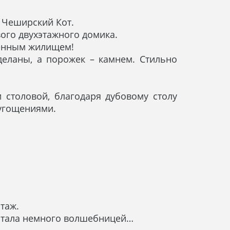
 Чеширский Кот.
вого двухэтажного домика.
венным жилищем!
деланы, а порожек – камнем. Стильно
 столовой, благодаря дубовому столу
 угощениями.
этаж.
а стала немного волшебницей…