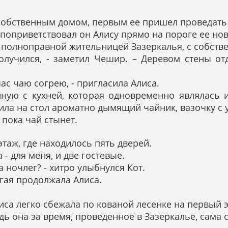
 собственным домом, первым ее пришел проведать
но поприветствовал он Алису прямо на пороге ее но
ла полноправной жительницей Зазеркалья, с собст
получился, - заметил Чешир. – Деревом стены от
час чаю согрею, - пригласила Алиса.
ую с кухней, которая одновременно являлась и
ила на стол ароматно дымящий чайник, вазочку с
, пока чай стынет.
таж, где находилось пять дверей.
 - для меня, и две гостевые.
 ночлег? - хитро улыбнулся Кот.
ргая продолжала Алиса.
Алиса легко сбежала по кованой лесенке на первый 
едь она за время, проведенное в Зазеркалье, сам