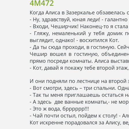
4M472
Когда Алиса в Зазеркалье обзавелась
- Ну, здравствуй, юная леди! - галант
- Входи, Чеширчик! Наконец-то я ста
- Гляжу, немаленький у тебя домик 
выглядит, однако! - восхитился Кот.
- Да ты сюда проходи, в гостиную. Сей
Чешир вошел в гостиную, объединенн
прямо посреди комнаты. Алиса выстав
- Кот, давай я покажу тебе второй этаж
И они подняли по лестнице на второй э
- Вот смотри, здесь – три спальни. Одна
- Так ты меня приглашаешь остаться на
- А здесь две ванные комнаты,- не мо
- Это ж вода, брррррр!!!
- Чай почти остыл, пойдем к столу! - 
Кот искренне порадовался за Алису, в