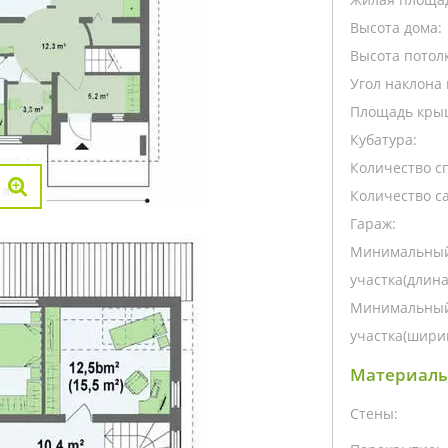
Высота дома:
Высота потолк
Угол наклона 
Площадь кры
Кубатура:
Количество с
Количество са
Гараж:
Минимальный
участка(длина
Минимальный
участка(ширин
Материалы
Стены: