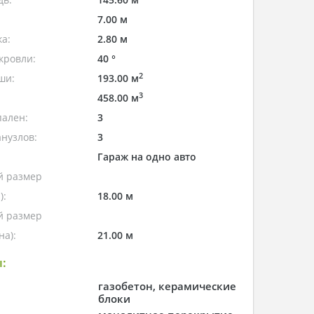
7.00 м
а:
2.80 м
кровли:
40 °
2
ши:
193.00 м
3
458.00 м
пален:
3
нузлов:
3
Гараж на одно авто
 размер
):
18.00 м
 размер
а):
21.00 м
:
газобетон, керамические
блоки