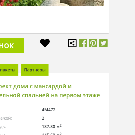
ОНОК
пакеты
Партнеры
ект дома с мансардой и
ельной спальней на первом этаже
4M472
тажей:
2
2
дь:
187.80 м
2
дь:
145.60 м