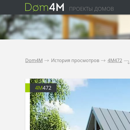
ПРОЕКТЫ ДОМОВ
Dom4M
.
История просмотров
.
4M472
.
4M
472