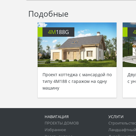
Подобные
4M
188G
Проект коттеджа с мансардой по
Дву
типу 4M188 с гаражом на одну
с у
машину
НАВИГАЦИЯ
УСЛУГИ
ПРОЕКТЫ ДОМОВ
Строительство
Избранное
Ландшафтный