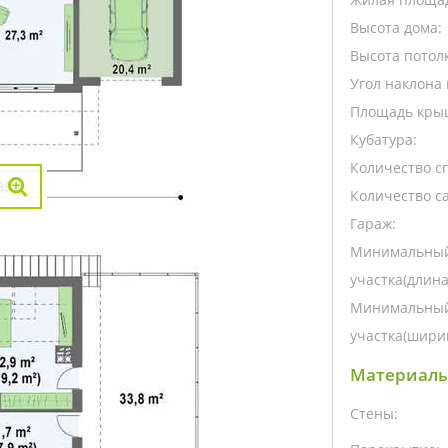
Высота дома:
Высота потолк
Угол наклона 
Площадь кры
Кубатура:
Количество с
Количество са
Гараж:
Минимальный
участка(длина
Минимальный
участка(ширин
Материалы
Стены: