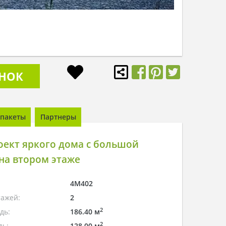
ОНОК
пакеты
Партнеры
оект яркого дома с большой
на втором этаже
4M402
тажей:
2
2
дь:
186.40 м
2
дь:
128.00 м