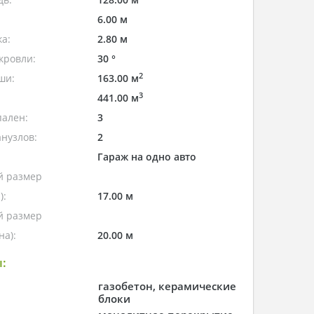
6.00 м
а:
2.80 м
кровли:
30 °
2
ши:
163.00 м
3
441.00 м
пален:
3
нузлов:
2
Гараж на одно авто
 размер
):
17.00 м
 размер
а):
20.00 м
:
газобетон, керамические
блоки