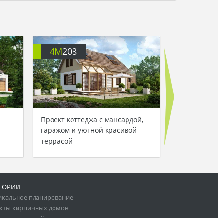
4M
208
4M
046
Проект коттеджа с мансардой,
Проект дома
гаражом и уютной красивой
оригинальн
террасой
ГОРИИ
икальное планирование
кты кирпичных домов