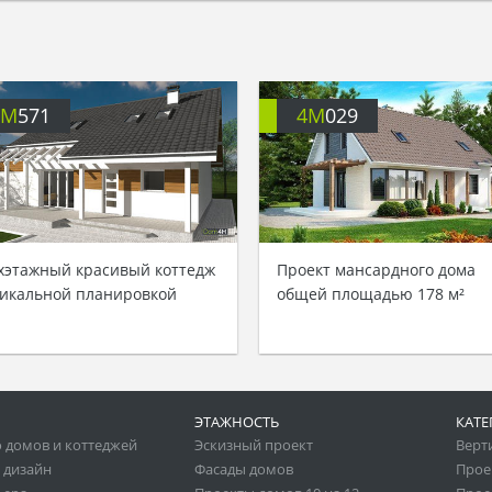
4M
571
4M
029
хэтажный красивый коттедж
Проект мансардного дома
никальной планировкой
общей площадью 178 м²
ЭТАЖНОСТЬ
КАТЕ
 домов и коттеджей
Эскизный проект
Верт
 дизайн
Фасады домов
Прое