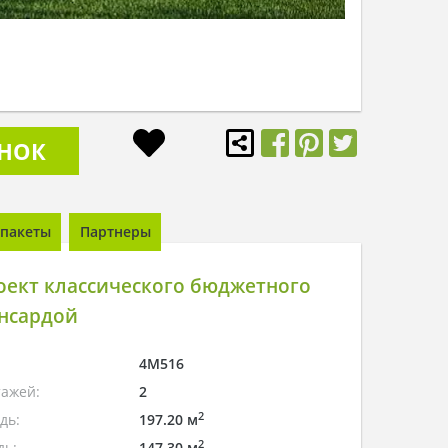
ОНОК
пакеты
Партнеры
оект классического бюджетного
ансардой
4M516
тажей:
2
2
дь:
197.20 м
2
дь:
147.30 м