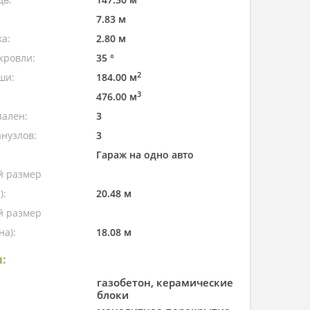
7.83 м
а:
2.80 м
кровли:
35 °
2
ши:
184.00 м
3
476.00 м
пален:
3
нузлов:
3
Гараж на одно авто
 размер
):
20.48 м
 размер
а):
18.08 м
:
газобетон, керамические
блоки