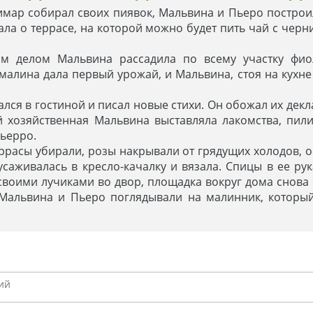
имар собирал своих пиявок, Мальвина и Пьеро постро
ала о террасе, на которой можно будет пить чай с черн
ым делом Мальвина рассадила по всему участку фио
малина дала первый урожай, и Мальвина, стоя на кухне
лся в гостиной и писал новые стихи. Он обожал их декла
й хозяйственная Мальвина выставляла лакомства, пил
ьерро.
расы убирали, розы накрывали от грядущих холодов, о
усаживалась в кресло-качалку и вязала. Спицы в ее р
своими лучиками во двор, площадка вокруг дома снова
а Мальвина и Пьеро поглядывали на малинник, которы