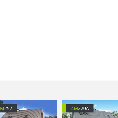
4M
252
4M
220A