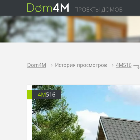
ПРОЕКТЫ ДОМОВ
Dom4M
.
История просмотров
.
4M516
.
4M
516