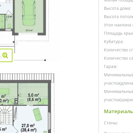
Высота дома:
Высота потолк
Угол наклона 
Площадь кры
Кубатура:
Количество с
Количество са
Гараж:
Минимальный
участка(длина
Минимальный
участка(ширин
Материалы
Стены: