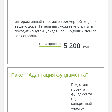
Мы можем вносить любые изменения в проект по
Вашему пожеланию и адаптировать его с учетом
конкретных геолого-топографических и климатических
условий, за дополнительную плату.
интерактивный просмотр трехмерной модели
вашего дома. Теперь вы сможете «покрутить,
Получить профессиональную консультацию у
походить внутри, увидеть ваш будущий Дом со
наших специалистов, Вы можете любым
всех сторон»
способом связи: закажите обратный звонок,
по viber, e-mail, телефон -
наши контакты
.
5 200
Цена проекта
грн.
Всегда рады Вам помочь!
Пакет "Адаптация фундамента"
Подготовка
проекта
фундамента
под
конкретный
участок