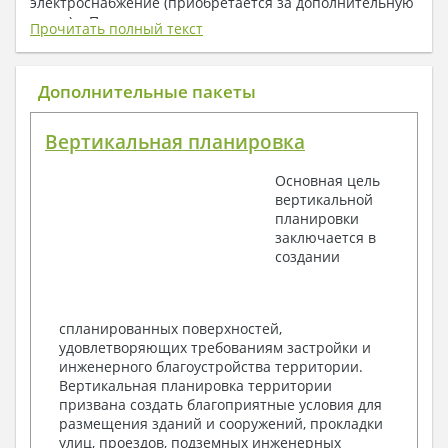
электроснабжение (приобретается за дополнительную
плату) + Пояснительная записка.
Прочитать полный текст
1. Архитектурный раздел:
Общие данные по проекту
Дополнительные пакеты
План координационных осей
Поэтажные кладочные планы
Вертикальная планировка
Поэтажные маркировочные планы с
экспликацией помещений
Основная цель
План кровли
вертикальной
Разрезы и состав конструкций
планировки
Фасады с ведомостью внешних отделок
заключается в
Элементы проемов – спецификация
создании
Ведомость перемычек – сечения и
спецификация
Экспликация полов
Объемы основных строительных материалов
спланированных поверхностей,
Архитектурные узлы в конструкциях
удовлетворяющих требованиям застройки и
2. Конструктивный раздел:
инженерного благоустройства территории.
Вертикальная планировка территории
Общие данные по проекту
призвана создать благоприятные условия для
Схемы расположения и расчеты фундаментов
размещения зданий и сооружений, прокладки
Элементы каркаса – схемы расположения
улиц, проездов, подземных инженерных