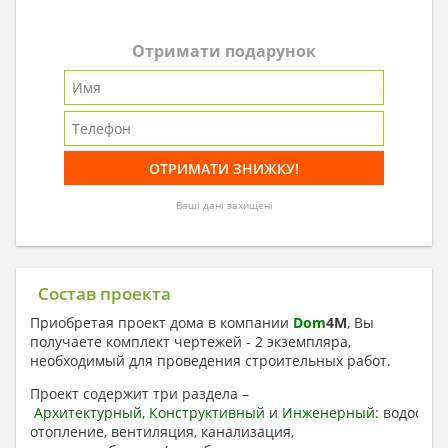
Отримати подарунок
Ваші дані захищені
Состав проекта
Приобретая проект дома в компании
Dom
4
M
, Вы
получаете комплект чертежей - 2 экземпляра,
необходимый для проведения строительных работ.
Проект содержит три раздела –
Архитектурный
,
Конструктивный
и
Инженерный:
водоснаб
отопление, вентиляция, канализация,