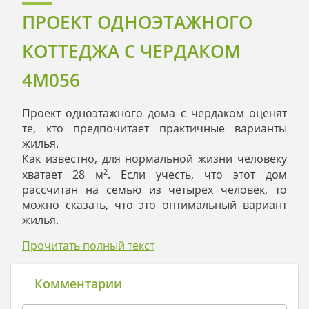
ПРОЕКТ ОДНОЭТАЖНОГО
КОТТЕДЖА С ЧЕРДАКОМ
4M056
Проект одноэтажного дома с чердаком оценят
те, кто предпочитает практичные варианты
жилья.
Как известно, для нормальной жизни человеку
2
хватает 28 м
. Если учесть, что этот дом
рассчитан на семью из четырех человек, то
можно сказать, что это оптимальный вариант
жилья.
Четкое деление дома на дневную и ночную зону
Прочитать полный текст
помогает рационально организовать быт и
тратить меньше времени на ежедневные
хлопоты.
Комментарии
Слева от входа расположена ночная зона. В ней