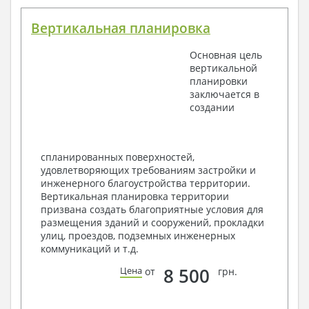
План координационных осей
Поэтажные кладочные планы
Вертикальная планировка
Поэтажные маркировочные планы с
экспликацией помещений
Основная цель
План кровли
вертикальной
Разрезы и состав конструкций
планировки
Фасады с ведомостью внешних отделок
заключается в
Элементы проемов – спецификация
создании
Ведомость перемычек – сечения и
спецификация
Экспликация полов
Объемы основных строительных материалов
спланированных поверхностей,
Архитектурные узлы в конструкциях
удовлетворяющих требованиям застройки и
2. Конструктивный раздел:
инженерного благоустройства территории.
Вертикальная планировка территории
Общие данные по проекту
призвана создать благоприятные условия для
Схемы расположения и расчеты фундаментов
размещения зданий и сооружений, прокладки
Элементы каркаса – схемы расположения
улиц, проездов, подземных инженерных
Схема расположения перекрытий
коммуникаций и т.д.
Опоры перекрытия на стены или Узлы
армирования
8 500
Цена
от
грн.
Элементы кровли – схемы расположения
Чертежи отдельных элементов, узлы
крепления, сечения