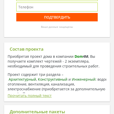
Ваши данные защищены
Состав проекта
Приобретая проект дома в компании
Dom
4
M
, Вы
получаете комплект чертежей - 2 экземпляра,
необходимый для проведения строительных работ.
Проект содержит три раздела –
Архитектурный
,
Конструктивный
и
Инженерный:
водоснаб
отопление, вентиляция, канализация,
электроснабжение (приобретается за дополнительную
плату) + Пояснительная записка.
Прочитать полный текст
1. Архитектурный раздел:
Общие данные по проекту
Дополнительные пакеты