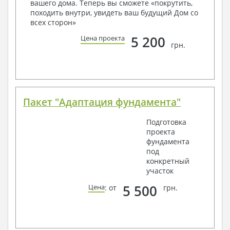
вашего дома. Теперь вы сможете «покрутить,
Получить профессиональную консультацию у
походить внутри, увидеть ваш будущий Дом со
наших специалистов, Вы можете любым
всех сторон»
способом связи: закажите обратный звонок,
по viber, e-mail, телефон -
наши контакты
.
5 200
Цена проекта
грн.
Всегда рады Вам помочь!
Пакет "Адаптация фундамента"
Подготовка
проекта
фундамента
под
конкретный
участок
5 500
Цена
: от
грн.