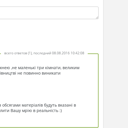
всего ответов (1), последний 08.08.2016 10:42:08
хнею ,не маленькі три кімнати, великим
дівництві не повинно виникати
 обсягами матеріалів будуть вказані в
ілити Вашу мрію в реальність :)