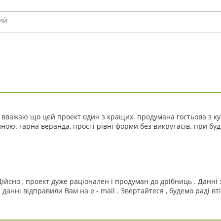
 вважаю що цей проект один з кращих. продумана гостьова з ку
ою. гарна веранда, прості рівні форми без викрутасів. при бу
ійсно , проект дуже раціонален і продуман до дрібниць . Данні з
 данні відправили Вам на e - mail . Звертайтеся , будемо раді вт