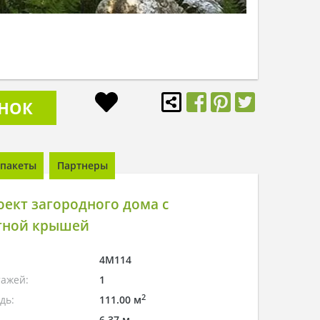
ОНОК
пакеты
Партнеры
ект загородного дома с
тной крышей
4M114
тажей:
1
2
дь:
111.00 м
6.37 м