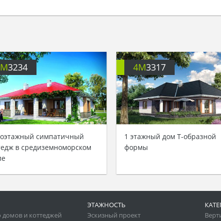
4M
3234
4M
3317
оэтажный симпатичный
1 этажный дом Т-образной
тедж в средиземноморском
формы
ле
ЭТАЖНОСТЬ
КАТЕ
 домов и коттеджей
Эскизный проект
Верт