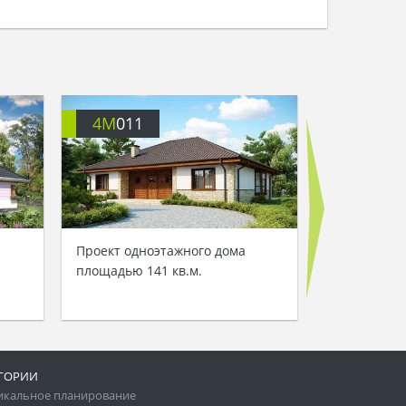
4M
011
4M
017
Проект одноэтажного дома
Проект неб
площадью 141 кв.м.
одноэтажно
площадью 1
ГОРИИ
икальное планирование