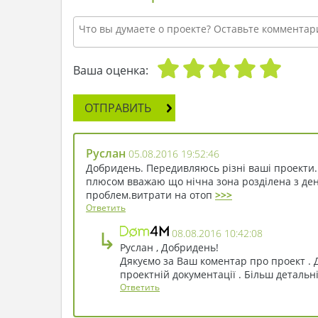
Ваша оценка:
ОТПРАВИТЬ
Руслан
05.08.2016 19:52:46
Добридень. Передивляюсь різні ваші проекти.
плюсом вважаю що нічна зона розділена з денн
проблем.витрати на отоп
>>>
Ответить
↳
08.08.2016 10:42:08
Руслан , Добридень!
Дякуємо за Ваш коментар про проект . Д
проектній документації . Більш детальні
Ответить