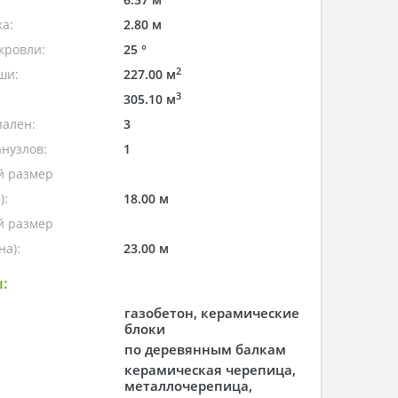
а:
2.80 м
кровли:
25 °
2
ши:
227.00 м
3
305.10 м
пален:
3
нузлов:
1
 размер
):
18.00 м
 размер
а):
23.00 м
:
газобетон, керамические
блоки
по деревянным балкам
керамическая черепица,
металлочерепица,