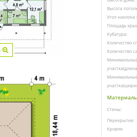
Высота потолк
Угол наклона 
Площадь кры
Кубатура:
Количество с
Количество са
Минимальный
участка(длина
Минимальный
участка(ширин
Материалы
Стены:
Перекрытие:
Кровля: