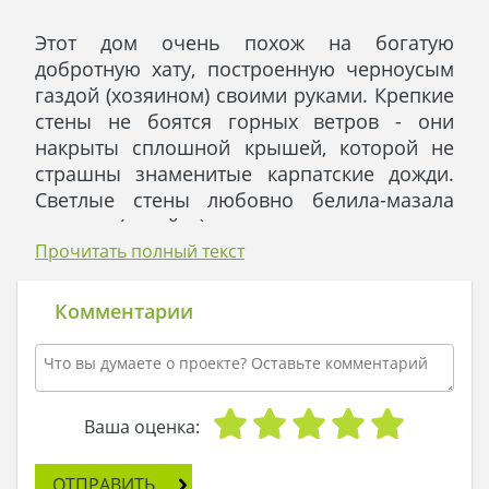
Этот дом очень похож на богатую
добротную хату, построенную черноусым
газдой (хозяином) своими руками. Крепкие
стены не боятся горных ветров - они
накрыты сплошной крышей, которой не
страшны знаменитые карпатские дожди.
Светлые стены любовно белила-мазала
газдыня (хозяйка) – жена хозяина.
Входим, и попадаем в другой мир, в другое
Прочитать полный текст
время. Уютная современная кухня
полностью укомплектована различными
Комментарии
девайсами на любой вкус. При этом очень
гармонично занимает свою нишу в
совмещенной гостиной-столовой.
А сколько в доме воздуха и простора
Ваша оценка:
благодаря светлым стенам и большим
окнам! Ванная понравится и суровому
ОТПРАВИТЬ
аскету и поклоннице Барби. И еще: каждая