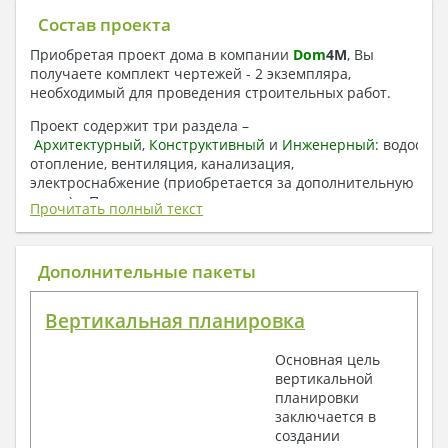
Состав проекта
Приобретая проект дома в компании
Dom
4
M
, Вы
получаете комплект чертежей - 2 экземпляра,
необходимый для проведения строительных работ.
Проект содержит три раздела –
Архитектурный
,
Конструктивный
и
Инженерный:
водоснаб
отопление, вентиляция, канализация,
электроснабжение (приобретается за дополнительную
плату) + Пояснительная записка.
Прочитать полный текст
1. Архитектурный раздел:
Общие данные по проекту
Дополнительные пакеты
План координационных осей
Поэтажные кладочные планы
Вертикальная планировка
Поэтажные маркировочные планы с
экспликацией помещений
Основная цель
План кровли
вертикальной
Разрезы и состав конструкций
планировки
Фасады с ведомостью внешних отделок
заключается в
Элементы проемов – спецификация
создании
Ведомость перемычек – сечения и