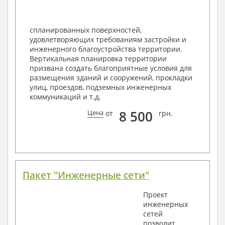
спецификация
Экспликация полов
Объемы основных строительных материалов
спланированных поверхностей,
Архитектурные узлы в конструкциях
удовлетворяющих требованиям застройки и
2. Конструктивный раздел:
инженерного благоустройства территории.
Вертикальная планировка территории
Общие данные по проекту
призвана создать благоприятные условия для
Схемы расположения и расчеты фундаментов
размещения зданий и сооружений, прокладки
Элементы каркаса – схемы расположения
улиц, проездов, подземных инженерных
Схема расположения перекрытий
коммуникаций и т.д.
Опоры перекрытия на стены или Узлы
армирования
8 500
Цена
от
грн.
Элементы кровли – схемы расположения
Чертежи отдельных элементов, узлы
крепления, сечения
Ведомости расхода стали и бетона
3. Инженерный раздел (приобретается по желанию
за дополнительную плату):
Пакет "Инженерные сети"
Водоснабжение и канализация
Проект
инженерных
Условные обозначения с общими данными
сетей
Поэтажная система водоснабжения и
позволит
канализации