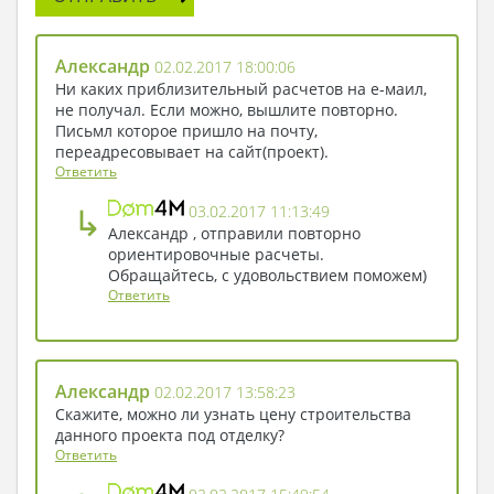
комната имеет свою изюминку, ни в чем не
повторяясь.
Александр
02.02.2017 18:00:06
Знаете, этот дом дарит настроение. Я хочу
Ни каких приблизительный расчетов на е-маил,
здесь жить.
не получал. Если можно, вышлите повторно.
Письмл которое пришло на почту,
переадресовывает на сайт(проект).
Ответить
↳
03.02.2017 11:13:49
Александр , отправили повторно
ориентировочные расчеты.
Обращайтесь, с удовольствием поможем)
Ответить
Александр
02.02.2017 13:58:23
Скажите, можно ли узнать цену строительства
данного проекта под отделку?
Ответить