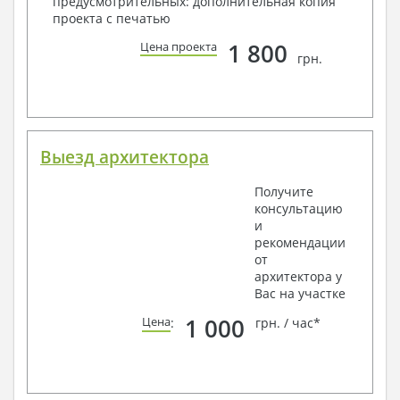
предусмотрительных: дополнительная копия
проекта с печатью
1 800
Цена проекта
грн.
Выезд архитектора
Получите
консультацию
и
рекомендации
от
архитектора у
Вас на участке
1 000
Цена
:
грн. / час*