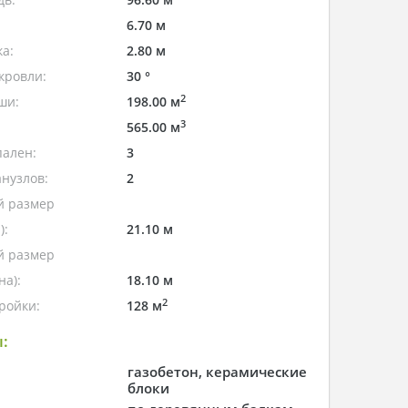
6.70 м
а:
2.80 м
кровли:
30 °
2
ши:
198.00 м
3
565.00 м
пален:
3
нузлов:
2
 размер
):
21.10 м
 размер
а):
18.10 м
2
ройки:
128 м
:
газобетон, керамические
блоки