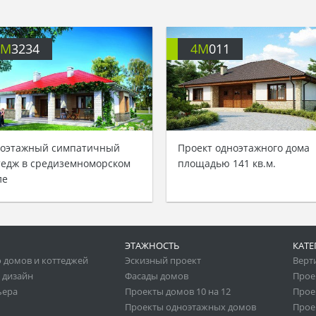
4M
3234
4M
011
оэтажный симпатичный
Проект одноэтажного дома
тедж в средиземноморском
площадью 141 кв.м.
ле
ЭТАЖНОСТЬ
КАТЕ
 домов и коттеджей
Эскизный проект
Верт
 дизайн
Фасады домов
Прое
ьера
Проекты домов 10 на 12
Прое
Проекты одноэтажных домов
Прое