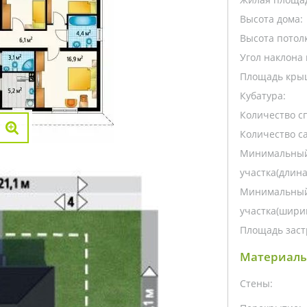
Высота дома:
Высота потолк
Угол наклона 
Площадь кры
Кубатура:
Количество с
Количество са
Минимальный
участка(длина
Минимальный
участка(ширин
Площадь заст
Материалы
Стены: