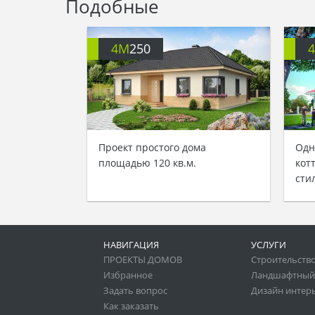
Подобные
4M
250
Проект простого дома
Одн
площадью 120 кв.м.
кот
сти
НАВИГАЦИЯ
УСЛУГИ
ПРОЕКТЫ ДОМОВ
Строительство
Избранное
Ландшафтный
Задать вопрос
Дизайн интер
Как заказать