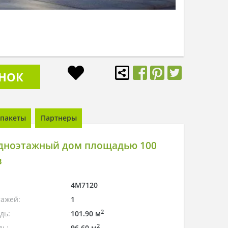
ОНОК
пакеты
Партнеры
дноэтажный дом площадью 100
в
4M7120
тажей:
1
2
дь:
101.90 м
2
дь:
96.60 м