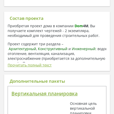
Состав проекта
Приобретая проект дома в компании
Dom
4
M
, Вы
получаете комплект чертежей - 2 экземпляра,
необходимый для проведения строительных работ.
Проект содержит три раздела –
Архитектурный
,
Конструктивный
и
Инженерный:
водоснаб
отопление, вентиляция, канализация,
электроснабжение (приобретается за дополнительную
плату) + Пояснительная записка.
Прочитать полный текст
1. Архитектурный раздел:
Общие данные по проекту
Дополнительные пакеты
План координационных осей
Поэтажные кладочные планы
Вертикальная планировка
Поэтажные маркировочные планы с
экспликацией помещений
Основная цель
План кровли
вертикальной
Разрезы и состав конструкций
планировки
Фасады с ведомостью внешних отделок