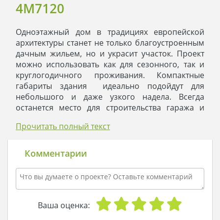
4M7120
Одноэтажный дом в традициях европейской
архитектуры станет не только благоустроенным
дачным жильем, но и украсит участок. Проект
можно использовать как для сезонного, так и
круглогодичного проживания. Компактные
габариты здания идеально подойдут для
небольшого и даже узкого надела. Всегда
останется место для строительства гаража и
бани. Классика европейского стиля построена
Прочитать полный текст
на принципах практичности и рационализма,
отсюда скромная архитектура и черно-белый
контраст экстерьера. Торжественность и
Комментарии
строгость смягчает оригинальный декор в виде
фасадных панелей под дерево. Они дарят дому
уют и тепло.
Внутреннее пространство визуально и
функционально можно разделить на две части.
Ваша оценка:
В одной расположена просторная гостиная,