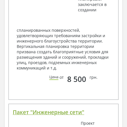
заключается в
Элементы проемов – спецификация
создании
Ведомость перемычек – сечения и
спецификация
Экспликация полов
Объемы основных строительных материалов
спланированных поверхностей,
Архитектурные узлы в конструкциях
удовлетворяющих требованиям застройки и
2. Конструктивный раздел:
инженерного благоустройства территории.
Вертикальная планировка территории
Общие данные по проекту
призвана создать благоприятные условия для
Схемы расположения и расчеты фундаментов
размещения зданий и сооружений, прокладки
Элементы каркаса – схемы расположения
улиц, проездов, подземных инженерных
Схема расположения перекрытий
коммуникаций и т.д.
Опоры перекрытия на стены или Узлы
армирования
8 500
Цена
от
грн.
Элементы кровли – схемы расположения
Чертежи отдельных элементов, узлы
крепления, сечения
Ведомости расхода стали и бетона
3. Инженерный раздел (приобретается по желанию
за дополнительную плату):
Пакет "Инженерные сети"
Водоснабжение и канализация
Проект