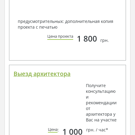
предусмотрительных: дополнительная копия
проекта с печатью
1 800
Цена проекта
грн.
Выезд архитектора
Получите
консультацию
и
рекомендации
от
архитектора у
Вас на участке
1 000
Цена
:
грн. / час*