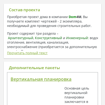
Состав проекта
Приобретая проект дома в компании
Dom
4
M
, Вы
получаете комплект чертежей - 2 экземпляра,
необходимый для проведения строительных работ.
Проект содержит три раздела –
Архитектурный
,
Конструктивный
и
Инженерный:
водоснаб
отопление, вентиляция, канализация,
электроснабжение (приобретается за дополнительную
плату) + Пояснительная записка.
Прочитать полный текст
1. Архитектурный раздел:
Общие данные по проекту
Дополнительные пакеты
План координационных осей
Поэтажные кладочные планы
Вертикальная планировка
Поэтажные маркировочные планы с
экспликацией помещений
Основная цель
План кровли
вертикальной
Разрезы и состав конструкций
планировки
Фасады с ведомостью внешних отделок
заключается в
Элементы проемов – спецификация