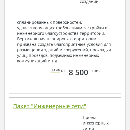
создании
Ведомость перемычек – сечения и
спецификация
Экспликация полов
Объемы основных строительных материалов
спланированных поверхностей,
Архитектурные узлы в конструкциях
удовлетворяющих требованиям застройки и
2. Конструктивный раздел:
инженерного благоустройства территории.
Вертикальная планировка территории
Общие данные по проекту
призвана создать благоприятные условия для
Схемы расположения и расчеты фундаментов
размещения зданий и сооружений, прокладки
Элементы каркаса – схемы расположения
улиц, проездов, подземных инженерных
Схема расположения перекрытий
коммуникаций и т.д.
Опоры перекрытия на стены или Узлы
армирования
8 500
Цена
от
грн.
Элементы кровли – схемы расположения
Чертежи отдельных элементов, узлы
крепления, сечения
Ведомости расхода стали и бетона
3. Инженерный раздел (приобретается по желанию
за дополнительную плату):
Пакет "Инженерные сети"
Водоснабжение и канализация
Проект
инженерных
Условные обозначения с общими данными
сетей
Поэтажная система водоснабжения и