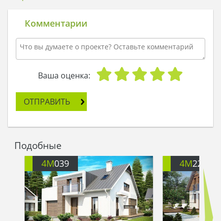
Участок у нас узкий, но это даже преимущество:
тем интереснее получится дом!
Комментарии
Винтик выслушал друга и ответил:
- Да запросто! В такой дом мы поместим три
спальни, гостиную с кухней, кабинет на первом
этаже, еще и встроенный гараж добавим.
- Кабинет – вещь нужная! Особенно на первом
Ваша оценка:
этаже. Пришли к тебе гости, ты их за стол усадил,
накормил, беседой развлек, а сам быстренько
ОТПРАВИТЬ
под шумок в кабинет – шмыг! И потихоньку
чертежами занимаешься, - сказал Шпунтик.
- И фасад нужно сделать эстетичный: можно,
например, камнем светлым облицевать. И
Подобные
практично, и стильно.
Друзья взяли огромный ватман, карандаши,
4M
039
4M
220
включили настольную лампу и принялись
чертить проект. Линия за линией, на бумаге
появлялся, оживал большой дом, который
скоро станет настоящим, жилым и уютным.