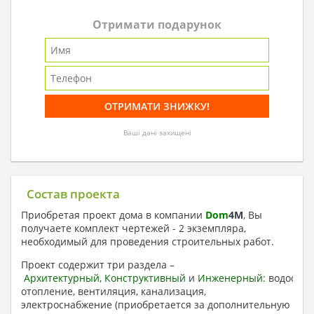
Отримати подарунок
Ваші дані захищені
Состав проекта
Приобретая проект дома в компании
Dom
4
M
, Вы
получаете комплект чертежей - 2 экземпляра,
необходимый для проведения строительных работ.
Проект содержит три раздела –
Архитектурный
,
Конструктивный
и
Инженерный:
водоснаб
отопление, вентиляция, канализация,
электроснабжение (приобретается за дополнительную