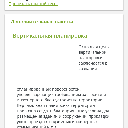
плату) + Пояснительная записка.
Прочитать полный текст
1. Архитектурный раздел:
Общие данные по проекту
Дополнительные пакеты
План координационных осей
Поэтажные кладочные планы
Вертикальная планировка
Поэтажные маркировочные планы с
экспликацией помещений
Основная цель
План кровли
вертикальной
Разрезы и состав конструкций
планировки
Фасады с ведомостью внешних отделок
заключается в
Элементы проемов – спецификация
создании
Ведомость перемычек – сечения и
спецификация
Экспликация полов
Объемы основных строительных материалов
спланированных поверхностей,
Архитектурные узлы в конструкциях
удовлетворяющих требованиям застройки и
2. Конструктивный раздел:
инженерного благоустройства территории.
Вертикальная планировка территории
Общие данные по проекту
призвана создать благоприятные условия для
Схемы расположения и расчеты фундаментов
размещения зданий и сооружений, прокладки
Элементы каркаса – схемы расположения
улиц, проездов, подземных инженерных
Схема расположения перекрытий
коммуникаций и т.д.