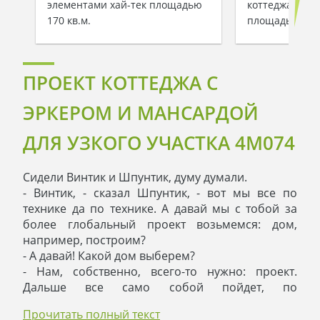
элементами хай-тек площадью
коттеджа с ма
170 кв.м.
площадью 149 
ПРОЕКТ КОТТЕДЖА С
ЭРКЕРОМ И МАНСАРДОЙ
ДЛЯ УЗКОГО УЧАСТКА 4M074
Сидели Винтик и Шпунтик, думу думали.
- Винтик, - сказал Шпунтик, - вот мы все по
технике да по технике. А давай мы с тобой за
более глобальный проект возьмемся: дом,
например, построим?
- А давай! Какой дом выберем?
- Нам, собственно, всего-то нужно: проект.
Дальше все само собой пойдет, по
намеченному плану. Предлагаю построить
Прочитать полный текст
двухэтажный коттедж с эркером и мансардой.