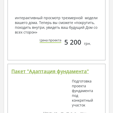
Мы можем вносить любые изменения в проект по
Вашему пожеланию и адаптировать его с учетом
конкретных геолого-топографических и климатических
условий, за дополнительную плату.
интерактивный просмотр трехмерной модели
вашего дома. Теперь вы сможете «покрутить,
Получить профессиональную консультацию у
походить внутри, увидеть ваш будущий Дом со
наших специалистов, Вы можете любым
всех сторон»
способом связи: закажите обратный звонок,
по viber, e-mail, телефон -
наши контакты
.
5 200
Цена проекта
грн.
Всегда рады Вам помочь!
Пакет "Адаптация фундамента"
Подготовка
проекта
фундамента
под
конкретный
участок