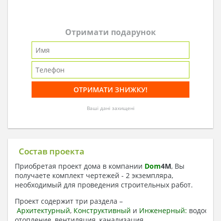
Отримати подарунок
Ваші дані захищені
Состав проекта
Приобретая проект дома в компании
Dom
4
M
, Вы
получаете комплект чертежей - 2 экземпляра,
необходимый для проведения строительных работ.
Проект содержит три раздела –
Архитектурный
,
Конструктивный
и
Инженерный:
водоснаб
отопление, вентиляция, канализация,