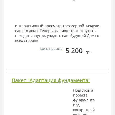
в реальность!
Мы можем вносить любые изменения в проект по
Вашему пожеланию и адаптировать его с учетом
конкретных геолого-топографических и климатических
условий, за дополнительную плату.
интерактивный просмотр трехмерной модели
вашего дома. Теперь вы сможете «покрутить,
Получить профессиональную консультацию у
походить внутри, увидеть ваш будущий Дом со
наших специалистов, Вы можете любым
всех сторон»
способом связи: закажите обратный звонок,
по viber, e-mail, телефон -
наши контакты
.
5 200
Цена проекта
грн.
Всегда рады Вам помочь!
Пакет "Адаптация фундамента"
Подготовка
проекта
фундамента
под
конкретный
участок