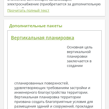
электроснабжение (приобретается за дополнительную
плату) + Пояснительная записка.
Прочитать полный текст
1. Архитектурный раздел:
Общие данные по проекту
Дополнительные пакеты
План координационных осей
Поэтажные кладочные планы
Вертикальная планировка
Поэтажные маркировочные планы с
экспликацией помещений
Основная цель
План кровли
вертикальной
Разрезы и состав конструкций
планировки
Фасады с ведомостью внешних отделок
заключается в
Элементы проемов – спецификация
создании
Ведомость перемычек – сечения и
спецификация
Экспликация полов
Объемы основных строительных материалов
спланированных поверхностей,
Архитектурные узлы в конструкциях
удовлетворяющих требованиям застройки и
2. Конструктивный раздел:
инженерного благоустройства территории.
Вертикальная планировка территории
Общие данные по проекту
призвана создать благоприятные условия для
Схемы расположения и расчеты фундаментов
размещения зданий и сооружений, прокладки
Элементы каркаса – схемы расположения