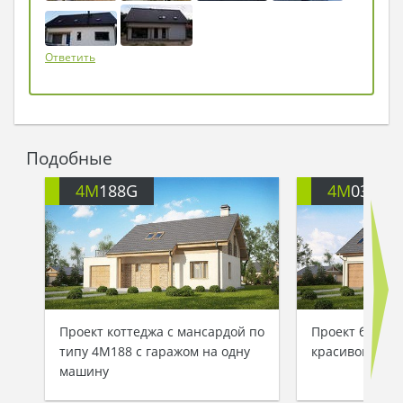
Ответить
Подобные
4M
188G
4M
035A
Проект коттеджа с мансардой по
Проект большо
типу 4M188 с гаражом на одну
красивой ман
машину