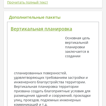
плату) + Пояснительная записка.
Прочитать полный текст
1. Архитектурный раздел:
Общие данные по проекту
Дополнительные пакеты
План координационных осей
Поэтажные кладочные планы
Вертикальная планировка
Поэтажные маркировочные планы с
экспликацией помещений
Основная цель
План кровли
вертикальной
Разрезы и состав конструкций
планировки
Фасады с ведомостью внешних отделок
заключается в
Элементы проемов – спецификация
создании
Ведомость перемычек – сечения и
спецификация
Экспликация полов
Объемы основных строительных материалов
спланированных поверхностей,
Архитектурные узлы в конструкциях
удовлетворяющих требованиям застройки и
2. Конструктивный раздел:
инженерного благоустройства территории.
Вертикальная планировка территории
Общие данные по проекту
призвана создать благоприятные условия для
Схемы расположения и расчеты фундаментов
размещения зданий и сооружений, прокладки
Элементы каркаса – схемы расположения
улиц, проездов, подземных инженерных
Схема расположения перекрытий
коммуникаций и т.д.