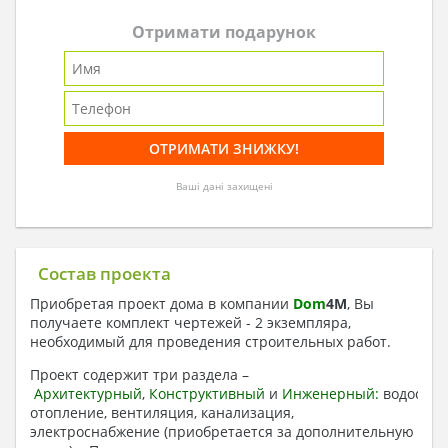
Отримати подарунок
Ваші дані захищені
Состав проекта
Приобретая проект дома в компании
Dom
4
M
, Вы
получаете комплект чертежей - 2 экземпляра,
необходимый для проведения строительных работ.
Проект содержит три раздела –
Архитектурный
,
Конструктивный
и
Инженерный:
водоснаб
отопление, вентиляция, канализация,
электроснабжение (приобретается за дополнительную