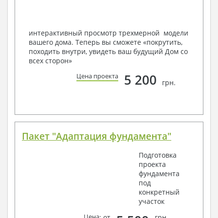
Мы можем вносить любые изменения в проект по
Вашему пожеланию и адаптировать его с учетом
конкретных геолого-топографических и климатических
условий, за дополнительную плату.
интерактивный просмотр трехмерной модели
вашего дома. Теперь вы сможете «покрутить,
Получить профессиональную консультацию у
походить внутри, увидеть ваш будущий Дом со
наших специалистов, Вы можете любым
всех сторон»
способом связи: закажите обратный звонок,
по viber, e-mail, телефон -
наши контакты
.
5 200
Цена проекта
грн.
Всегда рады Вам помочь!
Пакет "Адаптация фундамента"
Подготовка
проекта
фундамента
под
конкретный
участок
Цена
: от
грн.