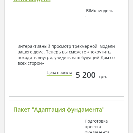
Наша команда Архитекторов, Конструкторов и
BIMx модель
Инженеров – всегда готовы воплотить Вашу мечту
-
в реальность!
Мы можем вносить любые изменения в проект по
Вашему пожеланию и адаптировать его с учетом
конкретных геолого-топографических и климатических
условий, за дополнительную плату.
интерактивный просмотр трехмерной модели
вашего дома. Теперь вы сможете «покрутить,
Получить профессиональную консультацию у
походить внутри, увидеть ваш будущий Дом со
наших специалистов, Вы можете любым
всех сторон»
способом связи: закажите обратный звонок,
по viber, e-mail, телефон -
наши контакты
.
5 200
Цена проекта
грн.
Всегда рады Вам помочь!
Пакет "Адаптация фундамента"
Подготовка
проекта
фундамента