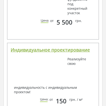
под
конкретный
участок
5 500
Цена
: от
грн.
Индивидуальное проектирование
Реализуйте
свою
индивидуальность с индивидуальным
проектом!
150
Цена
: от
грн. / м²