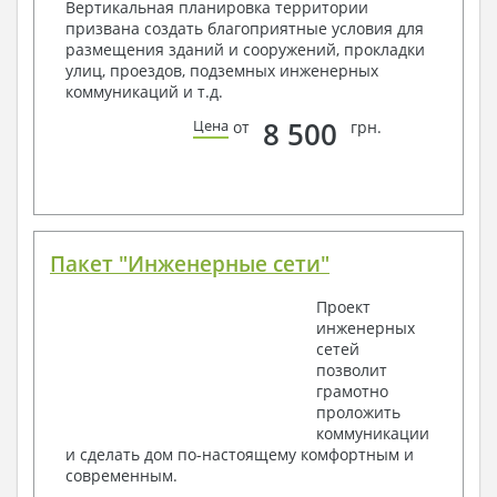
Вертикальная планировка территории
Общие данные по проекту
призвана создать благоприятные условия для
Схемы расположения и расчеты фундаментов
размещения зданий и сооружений, прокладки
Элементы каркаса – схемы расположения
улиц, проездов, подземных инженерных
Схема расположения перекрытий
коммуникаций и т.д.
Опоры перекрытия на стены или Узлы
армирования
8 500
Цена
от
грн.
Элементы кровли – схемы расположения
Чертежи отдельных элементов, узлы
крепления, сечения
Ведомости расхода стали и бетона
3. Инженерный раздел (приобретается по желанию
за дополнительную плату):
Пакет "Инженерные сети"
Водоснабжение и канализация
Проект
инженерных
Условные обозначения с общими данными
сетей
Поэтажная система водоснабжения и
позволит
канализации
грамотно
Аксонометрическая схема водоснабжения и
проложить
канализации
коммуникации
Узлы и спецификация материалов
и сделать дом по-настоящему комфортным и
Отопление, вентиляция
современным.