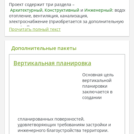
Проект содержит три раздела –
Архитектурный
,
Конструктивный
и
Инженерный:
водоснаб
отопление, вентиляция, канализация,
электроснабжение (приобретается за дополнительную
плату) + Пояснительная записка.
Прочитать полный текст
1. Архитектурный раздел:
Общие данные по проекту
Дополнительные пакеты
План координационных осей
Поэтажные кладочные планы
Вертикальная планировка
Поэтажные маркировочные планы с
экспликацией помещений
Основная цель
План кровли
вертикальной
Разрезы и состав конструкций
планировки
Фасады с ведомостью внешних отделок
заключается в
Элементы проемов – спецификация
создании
Ведомость перемычек – сечения и
спецификация
Экспликация полов
Объемы основных строительных материалов
спланированных поверхностей,
Архитектурные узлы в конструкциях
удовлетворяющих требованиям застройки и
2. Конструктивный раздел:
инженерного благоустройства территории.