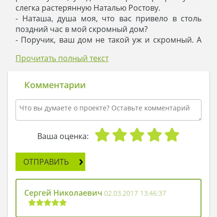
слегка растерянную Наталью Ростову.
- Наташа, душа моя, что вас привело в столь
поздний час в мой скромный дом?
- Поручик, ваш дом не такой уж и скромный. А
что это вы делаете? - спросила девушка, жадно
Прочитать полный текст
вдыхая воздух, наполненный аппетитными
ароматами.
- Проходите, - он впустил ее в дом. – Я готовлю
Комментарии
ужин: предпочитаю домашнюю еду.
- Учитывая слухи, которые ходят о вас,
приготовление ужина никак не вяжется с вашим
образом, - подмигнула Наталья, устраиваясь в
гостиной на диване.
Ваша оценка:
- О, я знаю эти слухи: люди толкуют, что мужчине
моего статуса не к лицу увлекаться кулинарией,
ОТПРАВИТЬ
но знаете, это такое удовольствие – находиться
дома, и что-то создать на моей новой
холостяцкой кухне.
Сергей Николаевич
02.03.2017 13:46:37
- Ваш дом хорош, не спорю, - ответила Наташа, с
интересом осматриваясь. – А ведь я здесь