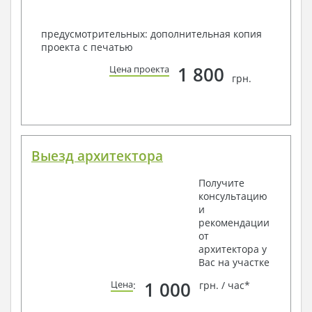
предусмотрительных: дополнительная копия
проекта с печатью
1 800
Цена проекта
грн.
Выезд архитектора
Получите
консультацию
и
рекомендации
от
архитектора у
Вас на участке
1 000
Цена
:
грн. / час*