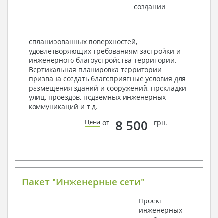
создании
Ведомость перемычек – сечения и
спецификация
Экспликация полов
Объемы основных строительных материалов
спланированных поверхностей,
Архитектурные узлы в конструкциях
удовлетворяющих требованиям застройки и
2. Конструктивный раздел:
инженерного благоустройства территории.
Вертикальная планировка территории
Общие данные по проекту
призвана создать благоприятные условия для
Схемы расположения и расчеты фундаментов
размещения зданий и сооружений, прокладки
Элементы каркаса – схемы расположения
улиц, проездов, подземных инженерных
Схема расположения перекрытий
коммуникаций и т.д.
Опоры перекрытия на стены или Узлы
армирования
8 500
Цена
от
грн.
Элементы кровли – схемы расположения
Чертежи отдельных элементов, узлы
крепления, сечения
Ведомости расхода стали и бетона
3. Инженерный раздел (приобретается по желанию
за дополнительную плату):
Пакет "Инженерные сети"
Водоснабжение и канализация
Проект
инженерных
Условные обозначения с общими данными