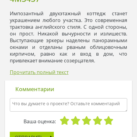
Импозантный двухэтажный коттедж станет
украшением любого участка. Это современная
трактовка английского стиля. С одной стороны,
он прост. Никакой вычурности и излишеств.
Выступающие эркеры наделены панорамными
окнами и отделаны рваным облицовочным
кирпичом, равно как и вход в дом, что
привлекает внимание созерцателя.
Экстерьер имеет строгий торжественный вид.
Прочитать полный текст
Виной тому контраст белых стен и черной
крыши. В качестве сглаживающего тона принят
серый цвет. Он выражен в эркерах и балконах,
Комментарии
окнах и межэтажном карнизе, обрамлении
крыши и водосточной системе. Мягкость и
домашний уют в общий вид коттеджа вносят
коричневые двери, гаражные ворота и
деревянные планки, служащие опорой для
Ваша оценка:
вьющегося плюща. От зеленого цвета
насаждений и клумб исходит безграничная