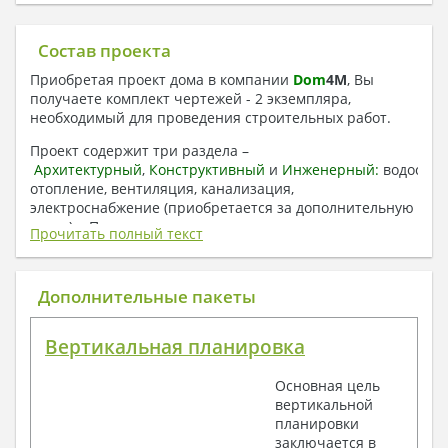
Состав проекта
Приобретая проект дома в компании
Dom
4
M
, Вы
получаете комплект чертежей - 2 экземпляра,
необходимый для проведения строительных работ.
Проект содержит три раздела –
Архитектурный
,
Конструктивный
и
Инженерный:
водоснаб
отопление, вентиляция, канализация,
электроснабжение (приобретается за дополнительную
плату) + Пояснительная записка.
Прочитать полный текст
1. Архитектурный раздел:
Общие данные по проекту
Дополнительные пакеты
План координационных осей
Поэтажные кладочные планы
Вертикальная планировка
Поэтажные маркировочные планы с
экспликацией помещений
Основная цель
План кровли
вертикальной
Разрезы и состав конструкций
планировки
Фасады с ведомостью внешних отделок
заключается в
Элементы проемов – спецификация