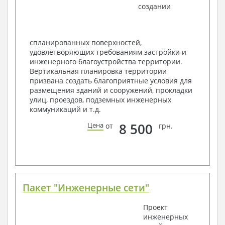
создании
Ведомость перемычек – сечения и
спецификация
Экспликация полов
Объемы основных строительных материалов
спланированных поверхностей,
Архитектурные узлы в конструкциях
удовлетворяющих требованиям застройки и
2. Конструктивный раздел:
инженерного благоустройства территории.
Вертикальная планировка территории
Общие данные по проекту
призвана создать благоприятные условия для
Схемы расположения и расчеты фундаментов
размещения зданий и сооружений, прокладки
Элементы каркаса – схемы расположения
улиц, проездов, подземных инженерных
Схема расположения перекрытий
коммуникаций и т.д.
Опоры перекрытия на стены или Узлы
армирования
8 500
Цена
от
грн.
Элементы кровли – схемы расположения
Чертежи отдельных элементов, узлы
крепления, сечения
Ведомости расхода стали и бетона
3. Инженерный раздел (приобретается по желанию
за дополнительную плату):
Пакет "Инженерные сети"
Водоснабжение и канализация
Проект
инженерных
Условные обозначения с общими данными