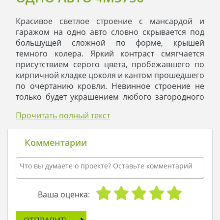
Красивое светлое строение с мансардой и
гаражом на одно авто словно скрывается под
большущей сложной по форме, крышей
темного колера. Яркий контраст смягчается
присутствием серого цвета, пробежавшего по
кирпичной кладке цоколя и кантом прошедшего
по очертанию кровли. Невинное строение не
только будет украшением любого загородного
участка, но и великолепным фоном,
Прочитать полный текст
подчеркивающим неписаную пригожесть
свободной растительности.
Размещенный под крышею дома гараж
Комментарии
позволяет жильцам в удобных условиях
обслуживать автомобиль. Для приема
приятелей и родственников в проекте
предусмотрены большие площади. Все
помещения: кухня, гостиная и столовая
Ваша оценка:
выделены в отдельные комнаты, не мешают
друг другу, при этом находятся рядом, что