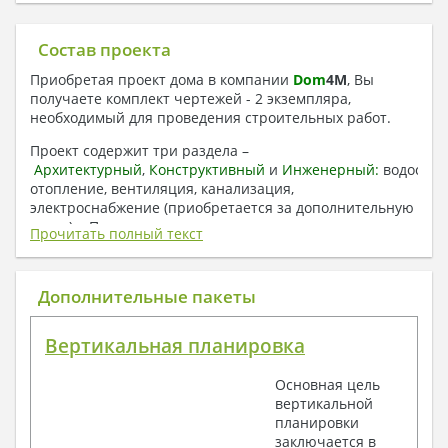
Состав проекта
Приобретая проект дома в компании
Dom
4
M
, Вы
получаете комплект чертежей - 2 экземпляра,
необходимый для проведения строительных работ.
Проект содержит три раздела –
Архитектурный
,
Конструктивный
и
Инженерный:
водоснаб
отопление, вентиляция, канализация,
электроснабжение (приобретается за дополнительную
плату) + Пояснительная записка.
Прочитать полный текст
1. Архитектурный раздел:
Общие данные по проекту
Дополнительные пакеты
План координационных осей
Поэтажные кладочные планы
Вертикальная планировка
Поэтажные маркировочные планы с
экспликацией помещений
Основная цель
План кровли
вертикальной
Разрезы и состав конструкций
планировки
Фасады с ведомостью внешних отделок
заключается в
Элементы проемов – спецификация