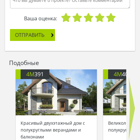
Ваша оценка:
ОТПРАВИТЬ
Подобные
4M
391
4M
401
Красивый двухэтажный дом с
Великолепный
полукруглыми верандами и
полукруглыми
балконами