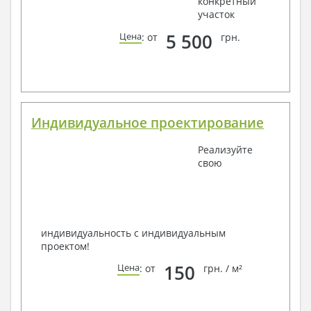
конкретный
участок
5 500
Цена
: от
грн.
Индивидуальное проектирование
Реализуйте
свою
индивидуальность с индивидуальным
проектом!
150
Цена
: от
грн. / м²