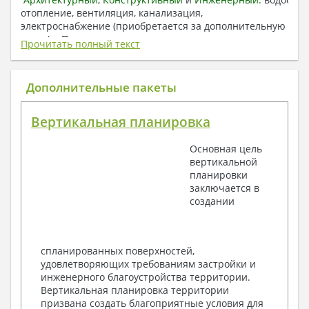
отопление, вентиляция, канализация,
электроснабжение (приобретается за дополнительную
плату) + Пояснительная записка.
Прочитать полный текст
1. Архитектурный раздел:
Общие данные по проекту
Дополнительные пакеты
План координационных осей
Поэтажные кладочные планы
Вертикальная планировка
Поэтажные маркировочные планы с
экспликацией помещений
Основная цель
План кровли
вертикальной
Разрезы и состав конструкций
планировки
Фасады с ведомостью внешних отделок
заключается в
Элементы проемов – спецификация
создании
Ведомость перемычек – сечения и
спецификация
Экспликация полов
Объемы основных строительных материалов
спланированных поверхностей,
Архитектурные узлы в конструкциях
удовлетворяющих требованиям застройки и
2. Конструктивный раздел:
инженерного благоустройства территории.
Вертикальная планировка территории
Общие данные по проекту
призвана создать благоприятные условия для
Схемы расположения и расчеты фундаментов