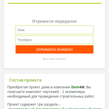
Отримати подарунок
Ваші дані захищені
Состав проекта
Приобретая проект дома в компании
Dom
4
M
, Вы
получаете комплект чертежей - 2 экземпляра,
необходимый для проведения строительных работ.
Проект содержит три раздела –
Архитектурный
,
Конструктивный
и
Инженерный:
водоснаб