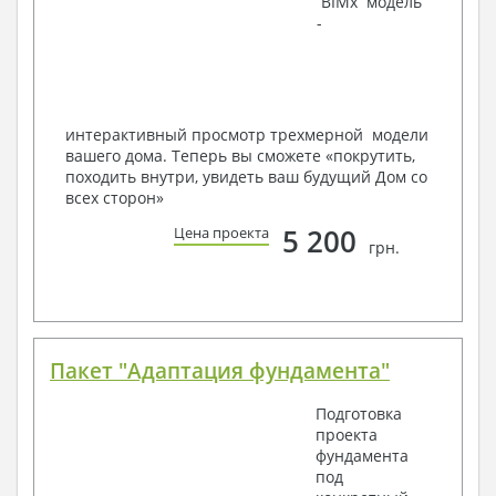
BIMx модель
Инженеров – всегда готовы воплотить Вашу мечту
-
в реальность!
Мы можем вносить любые изменения в проект по
Вашему пожеланию и адаптировать его с учетом
конкретных геолого-топографических и климатических
условий, за дополнительную плату.
интерактивный просмотр трехмерной модели
вашего дома. Теперь вы сможете «покрутить,
Получить профессиональную консультацию у
походить внутри, увидеть ваш будущий Дом со
наших специалистов, Вы можете любым
всех сторон»
способом связи: закажите обратный звонок,
по viber, e-mail, телефон -
наши контакты
.
5 200
Цена проекта
грн.
Всегда рады Вам помочь!
Пакет "Адаптация фундамента"
Подготовка
проекта
фундамента
под