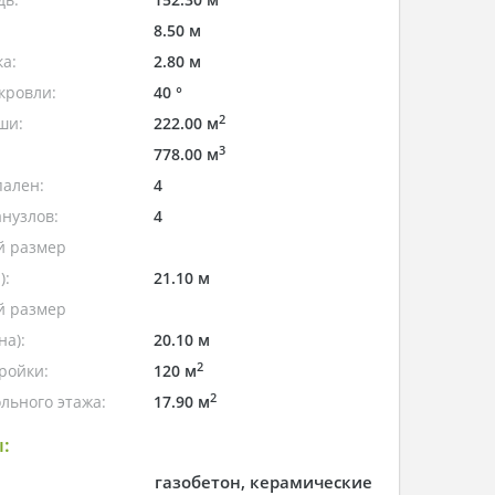
8.50 м
а:
2.80 м
кровли:
40 °
2
ши:
222.00 м
3
778.00 м
пален:
4
нузлов:
4
 размер
):
21.10 м
 размер
а):
20.10 м
2
ройки:
120 м
2
льного этажа:
17.90 м
:
газобетон, керамические