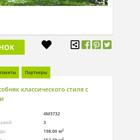
ОНОК
пакеты
Партнеры
обняк классического стиля с
и
4M3732
тажей:
3
2
дь:
198.00 м
2
дь:
152.30 м