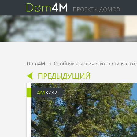
ПРОЕКТЫ ДОМОВ
Dom4M
.
Особняк классического стиля с к
ПРЕДЫДУЩИЙ
4M
3732