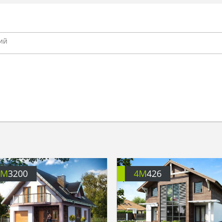
4M
3200
4M
426