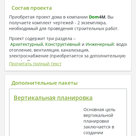
Состав проекта
Приобретая проект дома в компании
Dom
4
M
, Вы
получаете комплект чертежей - 2 экземпляра,
необходимый для проведения строительных работ.
Проект содержит три раздела –
Архитектурный
,
Конструктивный
и
Инженерный:
водоснаб
отопление, вентиляция, канализация,
электроснабжение (приобретается за дополнительную
плату) + Пояснительная записка.
Прочитать полный текст
1. Архитектурный раздел:
Общие данные по проекту
Дополнительные пакеты
План координационных осей
Поэтажные кладочные планы
Вертикальная планировка
Поэтажные маркировочные планы с
экспликацией помещений
Основная цель
План кровли
вертикальной
Разрезы и состав конструкций
планировки
Фасады с ведомостью внешних отделок
заключается в
Элементы проемов – спецификация
создании
Ведомость перемычек – сечения и