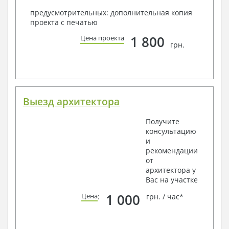
предусмотрительных: дополнительная копия
проекта с печатью
1 800
Цена проекта
грн.
Выезд архитектора
Получите
консультацию
и
рекомендации
от
архитектора у
Вас на участке
1 000
Цена
:
грн. / час*