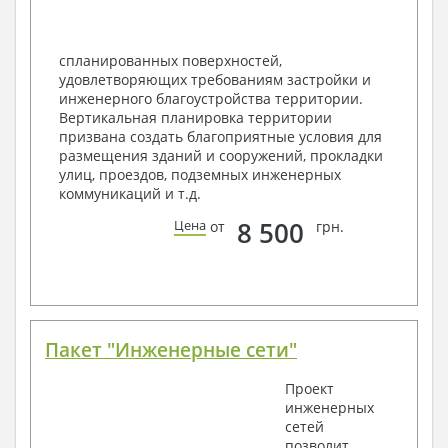
спецификация
Экспликация полов
Объемы основных строительных материалов
спланированных поверхностей,
Архитектурные узлы в конструкциях
удовлетворяющих требованиям застройки и
2. Конструктивный раздел:
инженерного благоустройства территории.
Вертикальная планировка территории
Общие данные по проекту
призвана создать благоприятные условия для
Схемы расположения и расчеты фундаментов
размещения зданий и сооружений, прокладки
Элементы каркаса – схемы расположения
улиц, проездов, подземных инженерных
Схема расположения перекрытий
коммуникаций и т.д.
Опоры перекрытия на стены или Узлы
армирования
8 500
Цена
от
грн.
Элементы кровли – схемы расположения
Чертежи отдельных элементов, узлы
крепления, сечения
Ведомости расхода стали и бетона
3. Инженерный раздел (приобретается по желанию
за дополнительную плату):
Пакет "Инженерные сети"
Водоснабжение и канализация
Проект
инженерных
Условные обозначения с общими данными
сетей
Поэтажная система водоснабжения и
позволит
канализации