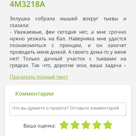
4M3218A
Золушка собрала мышей вокруг тыквы и
сказала:
- Уважаемые, феи сегодня нет, а мне срочно
нужно уезжать на бал. Наверняка мне удастся
познакомиться с принцем, и он захочет
проводить меня домой. А своего дома-то у меня
нет! Только дачный участок с тыквами на
грядках. Так что, дорогие мои, ваша задача –
превратить эту тыкву – в шикарный особняк.
Прочитать полный текст
Нет! Не задавайте мне вопросы, как. Проявите
творчество. Ну все, я полетела!
Золушка села в такси и помчалась на бал,
Комментарии
оставив мышам тыкву и недоумение. Пока
Золушка веселилась на балу и знакомилась с
принцем, находчивые грызуны превратили
тыкву в … неповторимый коттедж! Еще и с
мансардой, балкончиками, шестью спальнями.
Ваша оценка:
Ровно в двенадцать ночи авто принца