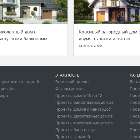
иколепный дом с
Красивый загородный дом 
укруглыми балконами
двумя этажами и пятью
комнатами
ЭТАЖНОСТЬ
КАТЕ
 домов и коттеджей
Эскизный проект
Верт
 дизайн
Фасады домов
Прое
ьера
Проекты домов 10 на 12
Прое
Проекты одноэтажных домов
Прое
Проекты домов с мансардой
Прое
Проекты двухэтажных домов
Прое
Проекты трехэтажных домов
Бесп
Проекты бань и саун
Прое
Проекты гаражей
Черт