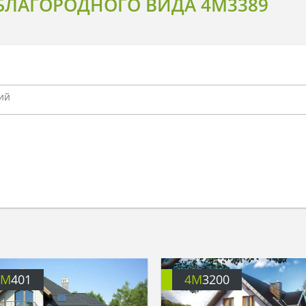
БЛАГОРОДНОГО ВИДА 4M3389
4M
401
4M
3200