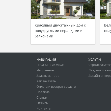
Красивый двухэтажный дом с
Вел
полукруглыми верандами и
пол
балконами
НАВИГАЦИЯ
УСЛУГИ
ПРОЕКТЫ ДОМОВ
Строительство
Избранное
Ландшафтный
Задать вопрос
Дизайн интер
Как заказать
Оплата и возврат средств
Правила
Статьи
Отзывы
Контакты