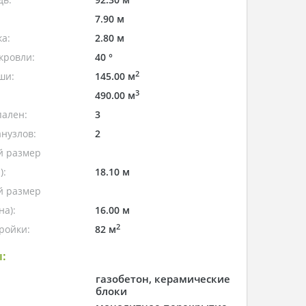
7.90 м
а:
2.80 м
кровли:
40 °
2
ши:
145.00 м
3
490.00 м
пален:
3
нузлов:
2
 размер
):
18.10 м
 размер
а):
16.00 м
2
ройки:
82 м
:
газобетон, керамические
блоки