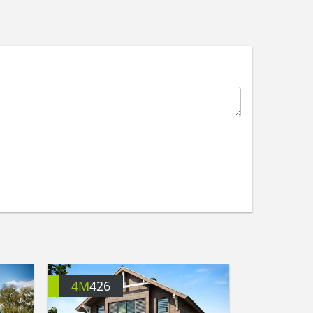
4M
426