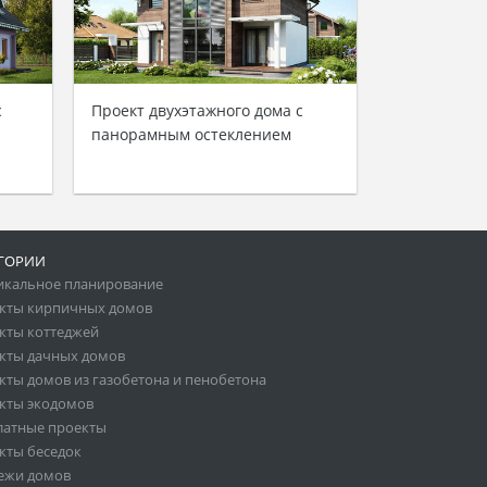
с
Проект двухэтажного дома с
панорамным остеклением
ГОРИИ
икальное планирование
кты кирпичных домов
кты коттеджей
кты дачных домов
кты домов из газобетона и пенобетона
кты экодомов
латные проекты
кты беседок
ежи домов