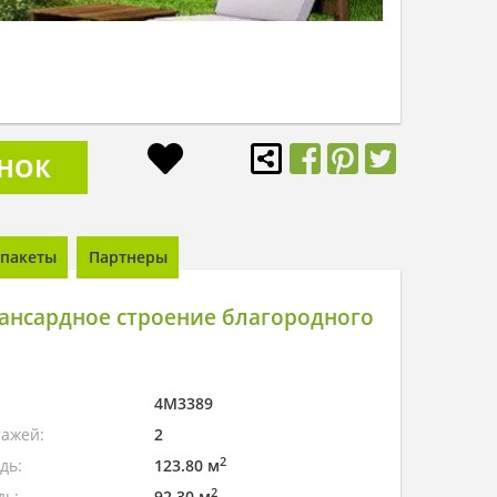
ОНОК
пакеты
Партнеры
ансардное строение благородного
4M3389
тажей:
2
2
дь:
123.80 м
2
дь:
92.30 м