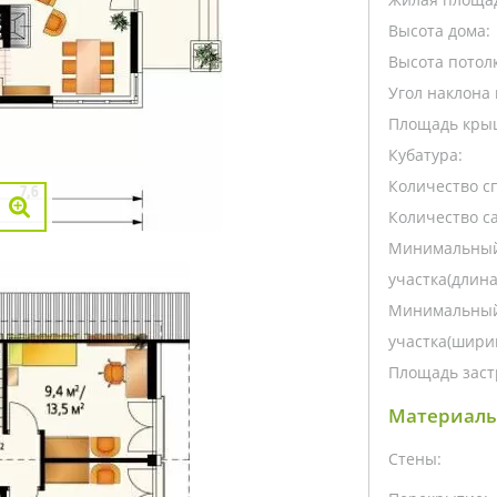
Высота дома:
Высота потолк
Угол наклона 
Площадь кры
Кубатура:
Количество с
Количество са
Минимальный
участка(длина
Минимальный
участка(ширин
Площадь заст
Материалы
Стены: