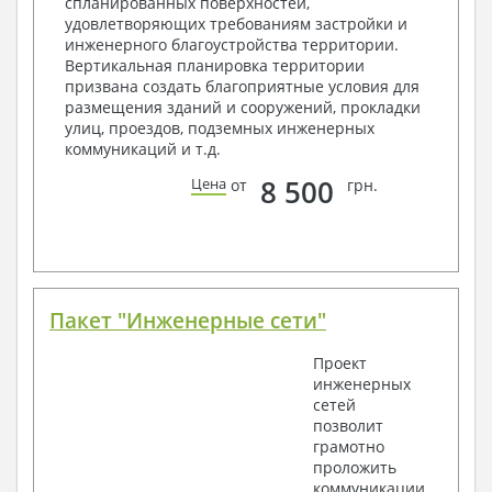
спланированных поверхностей,
Архитектурные узлы в конструкциях
удовлетворяющих требованиям застройки и
2. Конструктивный раздел:
инженерного благоустройства территории.
Вертикальная планировка территории
Общие данные по проекту
призвана создать благоприятные условия для
Схемы расположения и расчеты фундаментов
размещения зданий и сооружений, прокладки
Элементы каркаса – схемы расположения
улиц, проездов, подземных инженерных
Схема расположения перекрытий
коммуникаций и т.д.
Опоры перекрытия на стены или Узлы
армирования
8 500
Цена
от
грн.
Элементы кровли – схемы расположения
Чертежи отдельных элементов, узлы
крепления, сечения
Ведомости расхода стали и бетона
3. Инженерный раздел (приобретается по желанию
за дополнительную плату):
Пакет "Инженерные сети"
Водоснабжение и канализация
Проект
инженерных
Условные обозначения с общими данными
сетей
Поэтажная система водоснабжения и
позволит
канализации
грамотно
Аксонометрическая схема водоснабжения и
проложить
канализации
коммуникации
Узлы и спецификация материалов