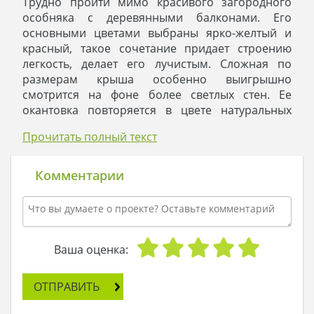
Трудно пройти мимо красивого загородного
особняка с деревянными балконами. Его
основными цветами выбраны ярко-желтый и
красный, такое сочетание придает строению
легкость, делает его лучистым. Сложная по
размерам крыша особенно выигрышно
смотрится на фоне более светлых стен. Ее
окантовка повторяется в цвете натуральных
архитектурных элементов, изготовленных из
Прочитать полный текст
древесины: оконных и дверных коробок,
ограждений балкона. Отлично жилье смотрится
среди загородной, окрашенной в разноцветные
Комментарии
тона, растительности.
Строение рассчитано на проживание
дружелюбной, почитающей гостей семьи.
Самое большое внимание уделено
пространству для родственных встреч. Оно
Ваша оценка:
представлено двумя блоками. Гостиная
расположена вокруг действующего камина и за
ОТПРАВИТЬ
счет собственного выхода на загородных
участок позволяет друзьям и родственникам