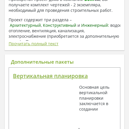
получаете комплект чертежей - 2 экземпляра,
необходимый для проведения строительных работ.
Проект содержит три раздела –
Архитектурный
,
Конструктивный
и
Инженерный:
водоснаб
отопление, вентиляция, канализация,
электроснабжение (приобретается за дополнительную
плату) + Пояснительная записка.
Прочитать полный текст
1. Архитектурный раздел:
Общие данные по проекту
Дополнительные пакеты
План координационных осей
Поэтажные кладочные планы
Вертикальная планировка
Поэтажные маркировочные планы с
экспликацией помещений
Основная цель
План кровли
вертикальной
Разрезы и состав конструкций
планировки
Фасады с ведомостью внешних отделок
заключается в
Элементы проемов – спецификация
создании
Ведомость перемычек – сечения и
спецификация
Экспликация полов
Объемы основных строительных материалов